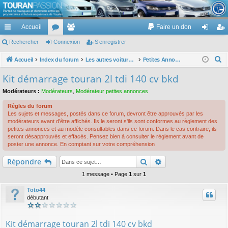
TouranPassion
Accueil
Faire un don
Le forum des propriétaires ou futurs acquéreurs du Volkswagen Touran
cc
Rechercher
or
Connexion
e
S’enregistrer
on
’e
ès
u
m
ne
nr
R
Accueil
Index du forum
Les autres voitures et ce qui touche à la voiture
Petites Annonces achat/vente
e
ra
m
br
xi
eg
Kit démarrage touran 2l tdi 140 cv bkd
c
pi
s
es
on
ist
Modérateurs :
Modérateurs
,
Modérateur petites annonces
h
de
re
e
Règles du forum
Les sujets et messages, postés dans ce forum, devront être approuvés par les
r
r
modérateurs avant d'être affichés. Ils le seront s'ils sont conformes au règlement des
c
petites annonces et au modèle consultables dans ce forum. Dans le cas contraire, ils
seront désapprouvés et effacés. Pensez bien à consulter le règlement avant de
h
poster une annonce. En comptant sur votre compréhension
e
Rechercher
Recherche avancé
Répondre
r
1 message • Page
1
sur
1
Toto44
débutant
Kit démarrage touran 2l tdi 140 cv bkd