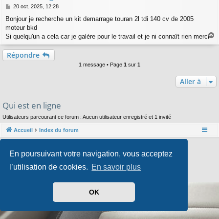
M
20 oct. 2025, 12:28
e
Bonjour je recherche un kit demarrage touran 2l tdi 140 cv de 2005
s
moteur bkd
s
a
Si quelqu'un a cela car je galère pour le travail et je ni connaît rien merci
a
g
e
u
Répondre
t
1 message • Page
1
sur
1
Aller à
Qui est en ligne
Utilisateurs parcourant ce forum : Aucun utilisateur enregistré et 1 invité
Accueil
Index du forum
Développé par
phpBB
® Forum Software © phpBB Limited
En poursuivant votre navigation, vous acceptez
Style par
Arty
- phpBB 3.3 par MrGaby
Traduit par
phpBB-fr.com
l’utilisation de cookies.
En savoir plus
Confidentialité
|
Conditions
OK