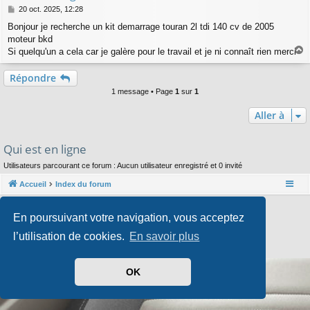
M
20 oct. 2025, 12:28
e
Bonjour je recherche un kit demarrage touran 2l tdi 140 cv de 2005
s
moteur bkd
s
a
Si quelqu'un a cela car je galère pour le travail et je ni connaît rien merci
a
g
e
u
Répondre
t
1 message • Page
1
sur
1
Aller à
Qui est en ligne
Utilisateurs parcourant ce forum : Aucun utilisateur enregistré et 0 invité
Accueil
Index du forum
Développé par
phpBB
® Forum Software © phpBB Limited
En poursuivant votre navigation, vous acceptez
Style par
Arty
- phpBB 3.3 par MrGaby
Traduit par
phpBB-fr.com
l’utilisation de cookies.
En savoir plus
Confidentialité
|
Conditions
OK