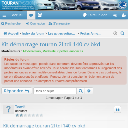
TouranPassion
Accueil
Faire un don
Le forum des propriétaires ou futurs acquéreurs du Volkswagen Touran
cc
Rechercher
or
Connexion
e
S’enregistrer
on
’e
ès
u
m
ne
nr
R
Accueil
Index du forum
Les autres voitures et ce qui touche à la voiture
Petites Annonces achat/vente
e
ra
m
br
xi
eg
Kit démarrage touran 2l tdi 140 cv bkd
c
pi
s
es
on
ist
Modérateurs :
Modérateurs
,
Modérateur petites annonces
h
de
re
e
Règles du forum
Les sujets et messages, postés dans ce forum, devront être approuvés par les
r
r
modérateurs avant d'être affichés. Ils le seront s'ils sont conformes au règlement des
c
petites annonces et au modèle consultables dans ce forum. Dans le cas contraire, ils
seront désapprouvés et effacés. Pensez bien à consulter le règlement avant de
h
poster une annonce. En comptant sur votre compréhension
e
Rechercher
Recherche avancé
Répondre
r
1 message • Page
1
sur
1
Toto44
débutant
Kit démarrage touran 2l tdi 140 cv bkd