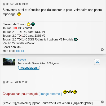
M
06 oct. 2008, 09:31
e
Bienveneu a toi et n'oublies pas d'alimenter le post, voire faire une photo
s
reportage.
s
a
g
Eleveur de Touran
e
Touran T
DI
136 confort
Touran 2.0 TDI 140 carat DSG V1
Touran 2.0 TD
I
170 carat DSG V2
Touran 2.0 TDI 140 DSG R-Line full options V2 Hybride
VW T6 Caravelle 4Motion
Seat Leon MK3
Mon profil
clic ici
a
u
spyde
t
Membre de l'Association & Seigneur
M
06 oct. 2008, 11:05
e
s
s
Chapeau bas pour ton job
[ image externe ]
a
g
[size=109][color=blue] [b]Mon Touran???Il est vendu :( [/b][/color][/size]
e
a