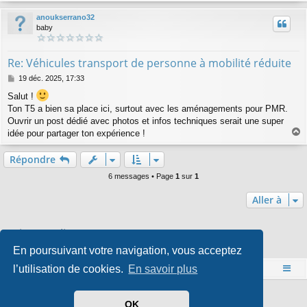
u
anoukserrano32
t
baby
Re: Véhicules transport de personne à mobilité réduite
M
19 déc. 2025, 17:33
e
Salut !
s
Ton T5 a bien sa place ici, surtout avec les aménagements pour PMR.
s
a
Ouvrir un post dédié avec photos et infos techniques serait une super
g
idée pour partager ton expérience !
e
a
u
Répondre
t
6 messages • Page
1
sur
1
Aller à
Qui est en ligne
En poursuivant votre navigation, vous acceptez
Utilisateurs parcourant ce forum : Aucun utilisateur enregistré et 0 invité
l’utilisation de cookies.
En savoir plus
Accueil
Index du forum
Développé par
phpBB
® Forum Software © phpBB Limited
OK
Style par
Arty
- phpBB 3.3 par MrGaby