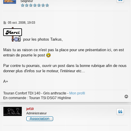
Seigneur
M
05 oct. 2008, 19:03
e
s
s
pour les photos Tarkus,
a
g
e
Mais tu as raison ce n'est pas la place pour une présentation ici, on est
entrain de pourrie le post
Par contre tu pourrais, ouvrir un post dans la bonne rubrique afin de nous
donner plus d'infos sur le moteur, l'intérieur etc...
A+
Touran Confort TDI 140 - Gris anthracite -
Mon profil
En commande : Touran TSI DSG7 Highline
a
u
jef10
t
Administrateur