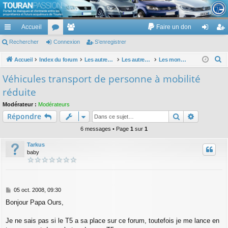
TouranPassion
Accueil
Faire un don
Le forum des propriétaires ou futurs acquéreurs du Volkswagen Touran
cc
Rechercher
or
Connexion
e
S’enregistrer
on
’e
ès
u
m
ne
nr
R
Accueil
Index du forum
Les autres voitures et ce qui touche à la voiture
Les autres modèles hors VW : concessions, modèles, achat, prix et remise ...
Les monospaces
e
ra
m
br
xi
eg
Véhicules transport de personne à mobilité
c
pi
s
es
on
ist
réduite
h
de
re
e
Modérateur :
Modérateurs
Rechercher
Recherch
Répondre
r
r
c
6 messages • Page
1
sur
1
h
Tarkus
e
baby
r
M
05 oct. 2008, 09:30
e
Bonjour Papa Ours,
s
s
a
Je ne sais pas si le T5 a sa place sur ce forum, toutefois je me lance en
g