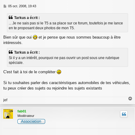
M
05 oct. 2008, 19:43
e
s
Tarkus a écrit :
s
... Je ne sais pas si le T5 a sa place sur ce forum, toutefois je me lance
a
en te proposant deux photos de mon T5.
g
e
Bien sûr que oui
et je pense que nous sommes beaucoup à être
intéressés.
Tarkus a écrit :
Si il y a un intérêt, pourquoi ne pas ouvrir un post sous une rubrique
spéciale.
C'est fait à toi de le compléter
Si tu souhaites parler des caractéristiques automobiles de tes véhicules,
tu peux créer des sujets ou rejoindre les sujets existants
jef
a
u
fab01
t
Modérateur