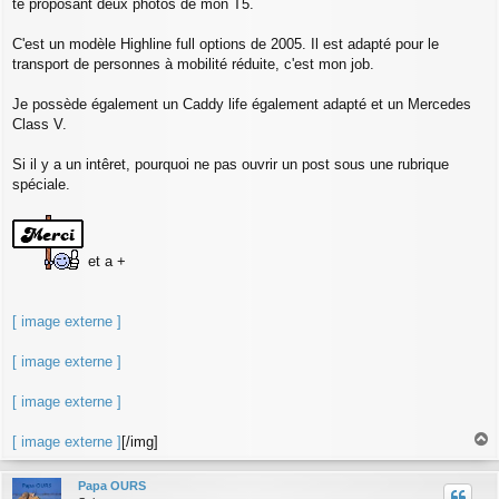
te proposant deux photos de mon T5.
e
C'est un modèle Highline full options de 2005. Il est adapté pour le
transport de personnes à mobilité réduite, c'est mon job.
Je possède également un Caddy life également adapté et un Mercedes
Class V.
Si il y a un intêret, pourquoi ne pas ouvrir un post sous une rubrique
spéciale.
et a +
[ image externe ]
[ image externe ]
[ image externe ]
[ image externe ]
[/img]
a
u
Papa OURS
t