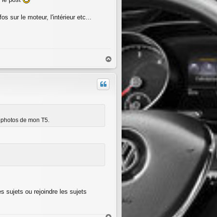
s sur le moteur, l'intérieur etc...
H
a
u
t
ux photos de mon T5.
s sujets ou rejoindre les sujets