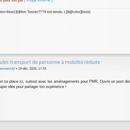
s pour ton job
[ image externe ]
lor=blue] [b]Mon Touran???Il est vendu :( [/b][/color][/size]
ules transport de personne à mobilité réduite
serrano32
»
19 déc. 2025, 17:33
en sa place ici, surtout avec les aménagements pour PMR. Ouvrir un post déd
uper idée pour partager ton expérience !