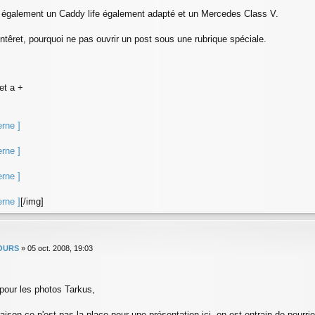
également un Caddy life également adapté et un Mercedes Class V.
 intêret, pourquoi ne pas ouvrir un post sous une rubrique spéciale.
et a +
erne ]
erne ]
erne ]
erne ]
[/img]
OURS
»
05 oct. 2008, 19:03
pour les photos Tarkus,
aison ce n'est pas la place pour une présentation ici, on est entrain de pourri