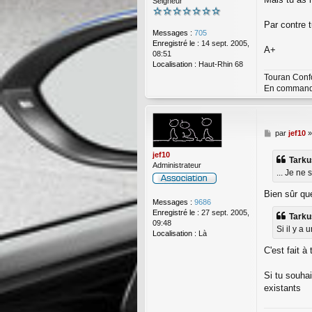
Seigneur
Par contre t
Messages :
705
Enregistré le :
14 sept. 2005,
A+
08:51
Localisation :
Haut-Rhin 68
Touran Confo
En commande
M
par
jef10
e
s
jef10
Tarkus
s
Administrateur
... Je ne
a
g
Bien sûr qu
e
Messages :
9686
Enregistré le :
27 sept. 2005,
Tarkus
09:48
Si il y a
Localisation :
Là
C'est fait à
Si tu souhai
existants