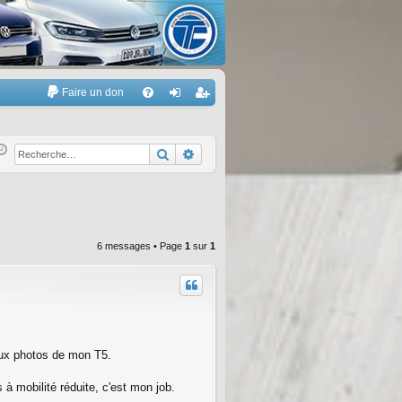
Faire un don
A
FA
on
’e
Q
ne
nr
Rechercher
Recherche avancée
xi
eg
on
ist
re
6 messages • Page
1
sur
1
r
deux photos de mon T5.
 à mobilité réduite, c'est mon job.