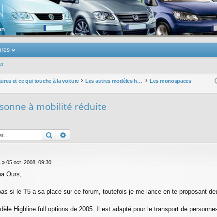
u Volkswagen Touran
res
er
ures et ce qui touche à la voiture
Les autres modèles hors VW : concessions, modèles, achat, prix et remise ...
Les monospaces
sonne à mobilité réduite
Rechercher
Recherche avancée
s
»
05 oct. 2008, 09:30
pa Ours,
pas si le T5 a sa place sur ce forum, toutefois je me lance en te proposant 
èle Highline full options de 2005. Il est adapté pour le transport de personnes