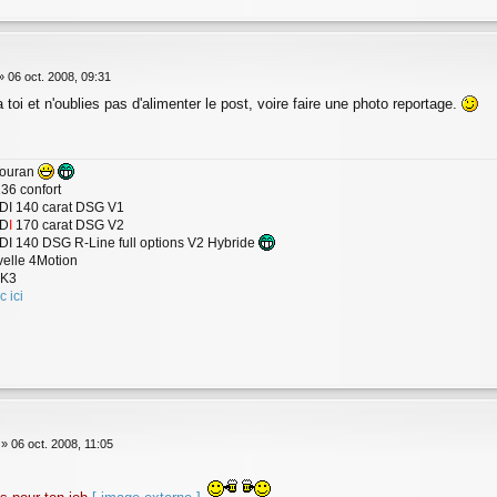
»
06 oct. 2008, 09:31
toi et n'oublies pas d'alimenter le post, voire faire une photo reportage.
Touran
36 confort
TDI 140 carat DSG V1
TD
I
170 carat DSG V2
DI 140 DSG R-Line full options V2 Hybride
elle 4Motion
MK3
ic ici
»
06 oct. 2008, 11:05