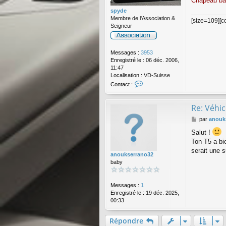
Chapeau ba
a
spyde
g
Membre de l'Association &
[size=109][co
e
Seigneur
Messages :
3953
Enregistré le :
06 déc. 2006,
11:47
Localisation :
VD-Suisse
C
Contact :
o
n
t
Re: Véhic
a
M
par
anouk
c
e
t
Salut !
s
e
Ton T5 a bi
s
r
a
serait une s
s
anoukserrano32
g
p
baby
e
y
d
e
Messages :
1
Enregistré le :
19 déc. 2025,
00:33
Répondre