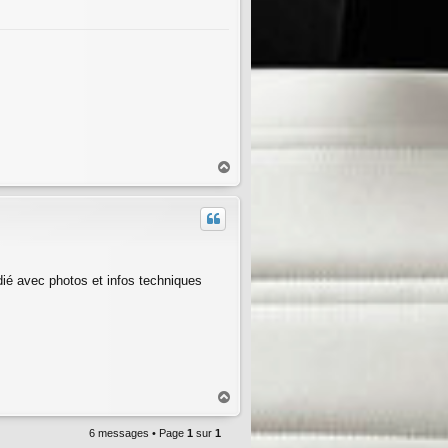
H
a
u
t
ié avec photos et infos techniques
H
a
u
6 messages • Page
1
sur
1
t