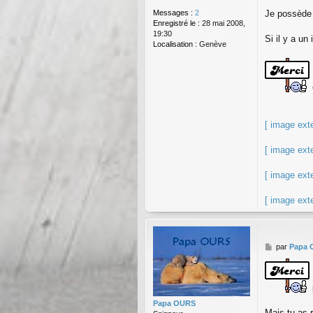
Messages :
2
Je possède 
Enregistré le :
28 mai 2008,
19:30
Si il y a un
Localisation :
Genève
[ image ext
[ image ext
[ image ext
[ image ext
M
par
Papa 
e
s
s
a
g
Papa OURS
e
Mais tu as r