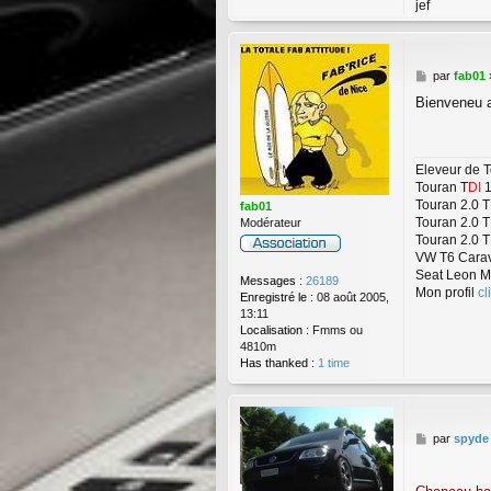
jef
M
par
fab01
e
Bienveneu a 
s
s
a
g
Eleveur de 
e
Touran T
DI
1
Touran 2.0 
fab01
Touran 2.0 
Modérateur
Touran 2.0 T
VW T6 Carav
Seat Leon 
Messages :
26189
Mon profil
cl
Enregistré le :
08 août 2005,
13:11
Localisation :
Fmms ou
4810m
Has thanked :
1 time
M
par
spyde
e
s
s