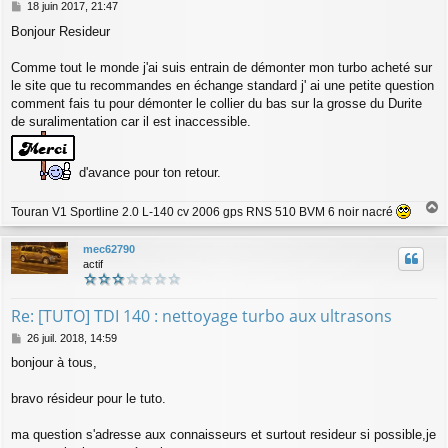
M
18 juin 2017, 21:47
e
Bonjour Resideur
s
s
a
Comme tout le monde j'ai suis entrain de démonter mon turbo acheté sur
g
le site que tu recommandes en échange standard j' ai une petite question
e
comment fais tu pour démonter le collier du bas sur la grosse du Durite
de suralimentation car il est inaccessible.
d'avance pour ton retour.
Touran V1 Sportline 2.0 L-140 cv 2006 gps RNS 510 BVM 6 noir nacré
a
u
mec62790
t
actif
Re: [TUTO] TDI 140 : nettoyage turbo aux ultrasons
M
26 juil. 2018, 14:59
e
bonjour à tous,
s
s
a
bravo résideur pour le tuto.
g
e
ma question s'adresse aux connaisseurs et surtout resideur si possible,je