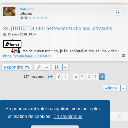
a
u
Galinette
t
débutant
Re: [TUTO] TDI 140 : nettoyage turbo aux ultrasons
M
18 mars 2026, 19:47
e
s
s
resideur pour ton tuto, je l'ai appliqué et réalisé une vidéo :
a
g
https://youtu.be/jIIuJqTVoU0
a
e
u
Répondre
t
Page
8
sur
8
1
4
5
6
7
Précédente
8
187 messages
…
Aller à
Qui est en ligne
En poursuivant votre navigation, vous acceptez
Utilisateurs parcourant ce forum : Aucun utilisateur enregistré et 1 invité
l’utilisation de cookies.
En savoir plus
Accueil
Index du forum
Développé par
phpBB
® Forum Software © phpBB Limited