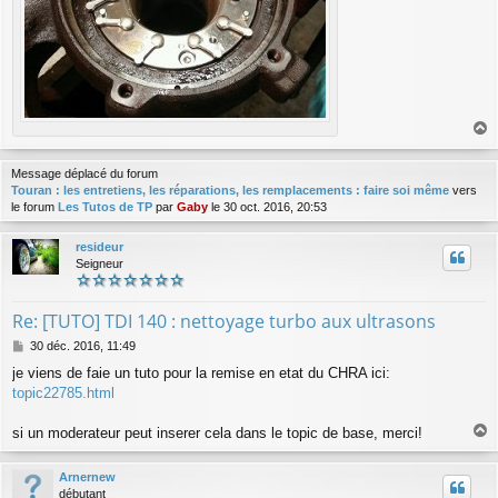
a
u
Message déplacé du forum
t
Touran : les entretiens, les réparations, les remplacements : faire soi même
vers
le forum
Les Tutos de TP
par
Gaby
le 30 oct. 2016, 20:53
resideur
Seigneur
Re: [TUTO] TDI 140 : nettoyage turbo aux ultrasons
M
30 déc. 2016, 11:49
e
je viens de faie un tuto pour la remise en etat du CHRA ici:
s
topic22785.html
s
a
g
si un moderateur peut inserer cela dans le topic de base, merci!
e
a
u
Arnernew
t
débutant