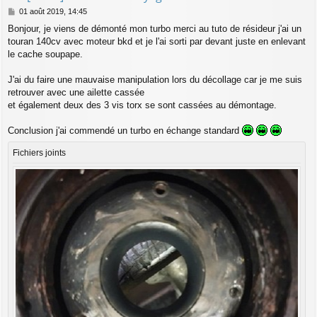
M
01 août 2019, 14:45
e
Bonjour, je viens de démonté mon turbo merci au tuto de résideur j'ai un
s
touran 140cv avec moteur bkd et je l'ai sorti par devant juste en enlevant
s
a
le cache soupape.
g
e
J'ai du faire une mauvaise manipulation lors du décollage car je me suis
retrouver avec une ailette cassée
et également deux des 3 vis torx se sont cassées au démontage.
Conclusion j'ai commendé un turbo en échange standard
Fichiers joints