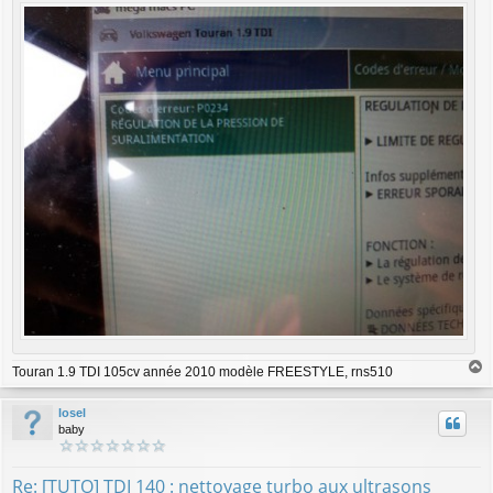
Touran 1.9 TDI 105cv année 2010 modèle FREESTYLE, rns510
a
u
losel
t
baby
Re: [TUTO] TDI 140 : nettoyage turbo aux ultrasons