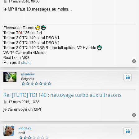
M
17 mars 2016, 09:00
e
le MP il faut 10 messages au moins...
s
s
a
g
Eleveur de Touran
e
Touran T
DI
136 confort
Touran 2.0 TDI 140 carat DSG V1
Touran 2.0 TD
I
170 carat DSG V2
Touran 2.0 TDI 140 DSG R-Line full options V2 Hybride
VW T6 Caravelle 4Motion
Seat Leon MK3
Mon profil
clic ici
a
u
resideur
t
Seigneur
Re: [TUTO] TDI 140 : nettoyage turbo aux ultrasons
M
17 mars 2016, 13:33
e
je t'ai envoye un MP!
s
s
a
a
g
u
vidda72
e
t
actif