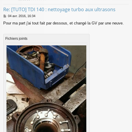
Re: [TUTO] TDI 140 : nettoyage turbo aux ultrasons
M
04 avr. 2016, 16:34
e
Pour ma part j'ai tout fait par dessous, et changé la GV par une neuve.
s
s
a
g
Fichiers joints
e