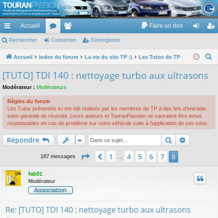
TouranPassion
Accueil
Faire un don
Le forum des propriétaires ou futurs acquéreurs du Volkswagen Touran
cc
Rechercher
or
Connexion
e
S’enregistrer
on
’e
ès
u
m
ne
nr
R
Accueil
Index du forum
La vie du site TP :)
Les Tutos de TP
e
ra
m
br
xi
eg
[TUTO] TDI 140 : nettoyage turbo aux ultrasons
c
pi
s
es
on
ist
Modérateur :
Modérateurs
h
de
re
e
Règles du forum
Les Tutos présentés ici ont été réalisés par les membres de TP à des fins d'entraide,
r
r
sans garantie de réussite. Leurs auteurs et TouranPassion ne sauraient être tenus
c
responsables en cas de problème sur votre véhicule suite à l'application de ces tutos.
h
Rechercher
Recherch
Répondre
e
r
Page
8
sur
8
1
4
5
6
7
Précédente
8
187 messages
…
fab01
Modérateur
Re: [TUTO] TDI 140 : nettoyage turbo aux ultrasons