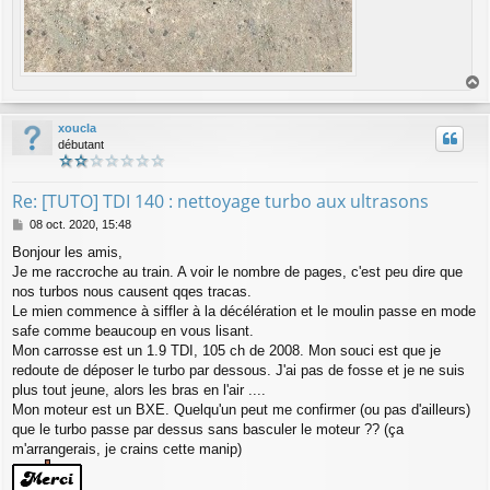
a
u
xoucla
t
débutant
Re: [TUTO] TDI 140 : nettoyage turbo aux ultrasons
M
08 oct. 2020, 15:48
e
Bonjour les amis,
s
Je me raccroche au train. A voir le nombre de pages, c'est peu dire que
s
a
nos turbos nous causent qqes tracas.
g
Le mien commence à siffler à la décélération et le moulin passe en mode
e
safe comme beaucoup en vous lisant.
Mon carrosse est un 1.9 TDI, 105 ch de 2008. Mon souci est que je
redoute de déposer le turbo par dessous. J'ai pas de fosse et je ne suis
plus tout jeune, alors les bras en l'air ....
Mon moteur est un BXE. Quelqu'un peut me confirmer (ou pas d'ailleurs)
que le turbo passe par dessus sans basculer le moteur ?? (ça
m'arrangerais, je crains cette manip)