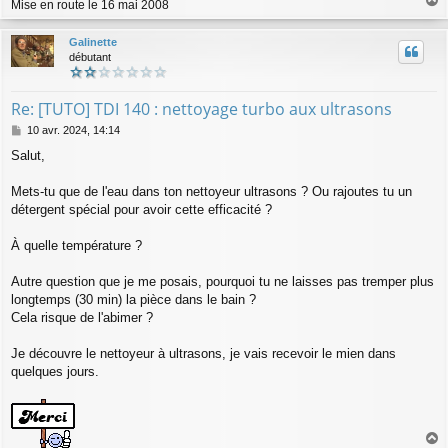
Mise en route le 16 mai 2008
a
u
Galinette
t
débutant
Re: [TUTO] TDI 140 : nettoyage turbo aux ultrasons
M
10 avr. 2024, 14:14
e
Salut,
s
s
a
Mets-tu que de l'eau dans ton nettoyeur ultrasons ? Ou rajoutes tu un
g
détergent spécial pour avoir cette efficacité ?
e
À quelle température ?
Autre question que je me posais, pourquoi tu ne laisses pas tremper plus
longtemps (30 min) la pièce dans le bain ?
Cela risque de l'abimer ?
Je découvre le nettoyeur à ultrasons, je vais recevoir le mien dans
quelques jours.