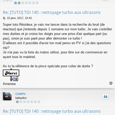
Re: [TUTO] TDI 140 : nettoyage turbo aux ultrasons
M
15 janv. 2017, 15:42
e
Super tuto Résideur, je vais me lancer dans la recherche du bruit (de
s
réacteur) que j'entends depuis 1 semaine sur mon turbo. Je vais contrôler
s
a
mes durites et je croise les doigts pour une prise d'air quelque part (ou
g
pas), sinon je suis paré pour aller démonter ce turbo !
e
D’ailleurs est il possible d'avoir ton mail perso en PV si j'ai des questions
stp?
Je n'ai pas vu la liste du matos utilisé, pour être sur de commencer en
ayant tous le matériel.
As tu la référence de la pince spéciale pour colier de durite ?
Arnenew
a
u
CORPV
t
babyplus
Re: [TUTO] TDI 140 : nettoyage turbo aux ultrasons