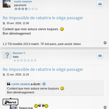
curtis newton
t
passionné
Re: Impossible de rabattre le siège passager
M
20 avr. 2026, 11:56
e
Content que mon astuce serve toujours.
s
Bon déménagement
s
a
g
1.2 TSI modèle 2013 match. 7P, toit pano, park assist -blanc
e
a
u
Bastien T.
t
baby
Re: Impossible de rabattre le siège passager
M
21 avr. 2026, 11:25
e
s
curtis newton
a écrit :
s
Content que mon astuce serve toujours.
a
Bon déménagement
g
e
beaucoup