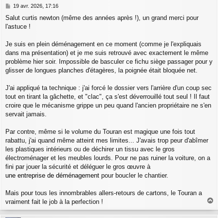
M
19 avr. 2026, 17:16
e
Salut curtis newton (même des années après !), un grand merci pour
s
l'astuce !
s
a
g
Je suis en plein déménagement en ce moment (comme je l'expliquais
e
dans ma présentation) et je me suis retrouvé avec exactement le même
problème hier soir. Impossible de basculer ce fichu siège passager pour y
glisser de longues planches d'étagères, la poignée était bloquée net.
J'ai appliqué ta technique : j'ai forcé le dossier vers l'arrière d'un coup sec
tout en tirant la gâchette, et "clac", ça s'est déverrouillé tout seul ! Il faut
croire que le mécanisme grippe un peu quand l'ancien propriétaire ne s'en
servait jamais.
Par contre, même si le volume du Touran est magique une fois tout
rabattu, j'ai quand même atteint mes limites... J'avais trop peur d'abîmer
les plastiques intérieurs ou de déchirer un tissu avec le gros
électroménager et les meubles lourds. Pour ne pas ruiner la voiture, on a
fini par jouer la sécurité et déléguer le gros œuvre à
une entreprise de déménagement
pour boucler le chantier.
Mais pour tous les innombrables allers-retours de cartons, le Touran a
vraiment fait le job à la perfection !
a
u