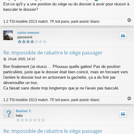
Est-ce qu'il y a une position du siège ou du dossier à avoir pour réussir à
basculer le dossier?
1.2 TSI modèle 2013 match. 7P, toit pano, park assist -blanc
a
u
curtis newton
t
passionné
Re: Impossible de rabattre le siège passager
M
24 juil. 2020, 14:12
e
Bon finalement j'ai réussi.... Pfiouuuu quelle galère! Pas de position
s
particulière, juste que le dossier était bien coincé, mais en forceant vers
s
a
l'arrière le dossier tout en actionnant la gachette, ça a du finir par
g
déverrouiller un truc.
e
Ca faisait sans doute trop longtemps que je ne l'avais pas basculé.
1.2 TSI modèle 2013 match. 7P, toit pano, park assist -blanc
a
u
Bastien T.
t
baby
Re: Impossible de rabattre le siège passager