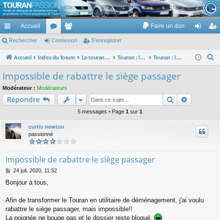
TouranPassion
Accueil
Faire un don
Le forum des propriétaires ou futurs acquéreurs du Volkswagen Touran
cc
Rechercher
or
Connexion
e
S’enregistrer
on
’e
ès
u
m
ne
nr
R
Accueil
Index du forum
Le touran dans ses versions I (V1 V2 V3) et II ...
Touran : les éléments et équipements extérieurs et intérieurs
Touran : les sièges
e
ra
m
br
xi
eg
Impossible de rabattre le siège passager
c
pi
s
es
on
ist
Modérateur :
Modérateurs
h
Rechercher
Recherch
Répondre
de
re
e
r
5 messages • Page
1
sur
1
r
c
curtis newton
h
passionné
e
r
Impossible de rabattre le siège passager
M
24 juil. 2020, 11:52
e
Bonjour à tous,
s
s
a
Afin de transformer le Touran en utilitaire de déménagement, j'ai voulu
g
rabattre le siège passager, mais impossible!!
e
La poignée ne bouge pas et le dossier reste bloqué.