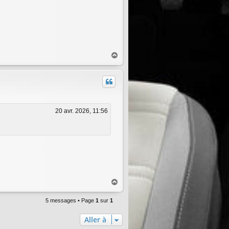
H
a
u
t
20 avr. 2026, 11:56
H
a
u
5 messages • Page
1
sur
1
t
Aller à