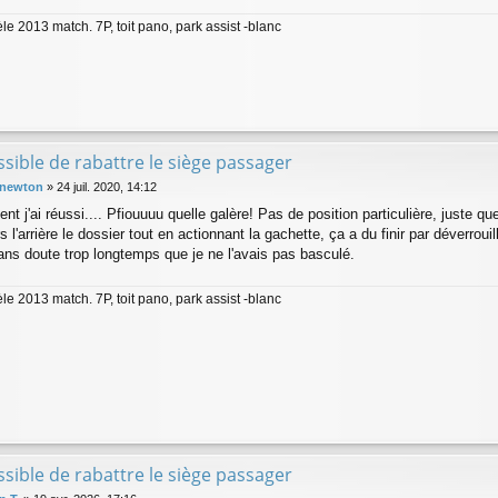
le 2013 match. 7P, toit pano, park assist -blanc
sible de rabattre le siège passager
 newton
»
24 juil. 2020, 14:12
nt j'ai réussi.... Pfiouuuu quelle galère! Pas de position particulière, juste qu
s l'arrière le dossier tout en actionnant la gachette, ça a du finir par déverrouil
sans doute trop longtemps que je ne l'avais pas basculé.
le 2013 match. 7P, toit pano, park assist -blanc
sible de rabattre le siège passager