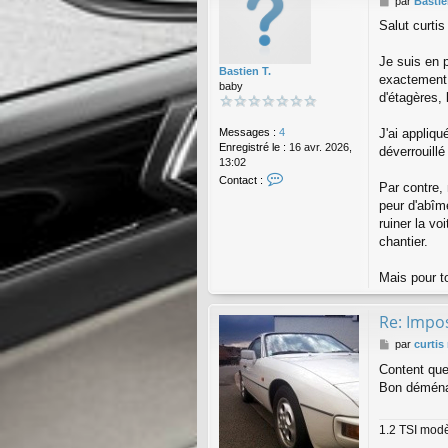
M
par
Bastie
e
Salut curti
s
s
a
Je suis en 
Bastien T.
g
exactement 
baby
e
d'étagères, 
Messages :
4
J'ai appliqu
Enregistré le :
16 avr. 2026,
déverrouillé
13:02
C
Contact :
Par contre,
o
peur d'abîm
n
t
ruiner la vo
a
chantier.
c
t
Mais pour to
e
r
B
Re: Impos
a
s
M
par
curtis
t
e
Content que
i
s
Bon démén
e
s
n
a
T
g
1.2 TSI modè
.
e