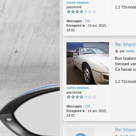
curtis newton
1.2 TSI modè
passionné
Messages :
205
Enregistré le :
14 avr. 2015,
14:02
Re: Impos
M
par
curtis
e
Bon finaleme
s
forceant ver
s
a
Ca faisait 
g
e
1.2 TSI modè
curtis newton
passionné
Messages :
205
Enregistré le :
14 avr. 2015,
14:02
Re: Impos