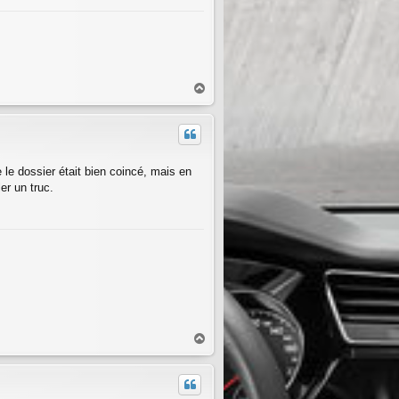
H
a
u
t
e le dossier était bien coincé, mais en
ler un truc.
H
a
u
t