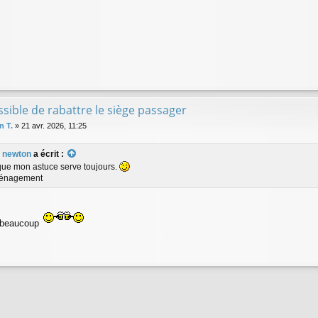
sible de rabattre le siège passager
n T.
»
21 avr. 2026, 11:25
s newton
a écrit :
que mon astuce serve toujours.
énagement
beaucoup