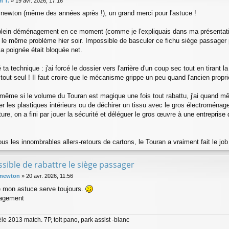
n T.
»
19 avr. 2026, 17:16
s newton (même des années après !), un grand merci pour l'astuce !
plein déménagement en ce moment (comme je l'expliquais dans ma présentatio
le même problème hier soir. Impossible de basculer ce fichu siège passager 
la poignée était bloquée net.
é ta technique : j'ai forcé le dossier vers l'arrière d'un coup sec tout en tirant l
 tout seul ! Il faut croire que le mécanisme grippe un peu quand l'ancien propri
 même si le volume du Touran est magique une fois tout rabattu, j'ai quand mêm
er les plastiques intérieurs ou de déchirer un tissu avec le gros électroménag
iture, on a fini par jouer la sécurité et déléguer le gros œuvre à
une entrepris
us les innombrables allers-retours de cartons, le Touran a vraiment fait le job 
sible de rabattre le siège passager
 newton
»
20 avr. 2026, 11:56
 mon astuce serve toujours.
agement
le 2013 match. 7P, toit pano, park assist -blanc