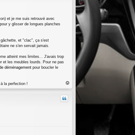
n) et je me suis retrouvé avec
pour y glisser de longues planches
a gâchette, et "clac", ça s'est
étaire ne s'en servait jamais.
e atteint mes limites... J'avais trop
er et les meubles lourds. Pour ne pas
e de déménagement
pour boucler le
H
à la perfection !
a
u
t