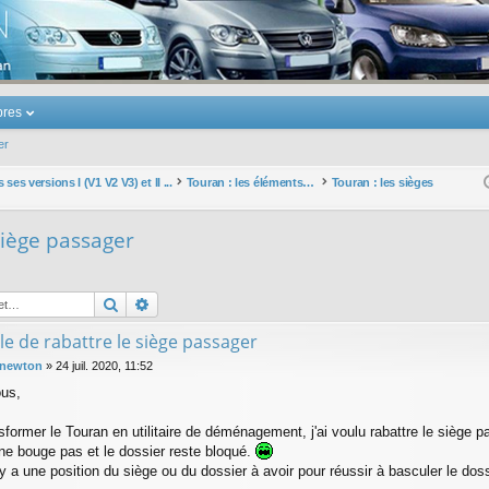
u Volkswagen Touran
res
er
ses versions I (V1 V2 V3) et II ...
Touran : les éléments et équipements extérieurs et intérieurs
Touran : les sièges
siège passager
Rechercher
Recherche avancée
e de rabattre le siège passager
 newton
»
24 juil. 2020, 11:52
ous,
sformer le Touran en utilitaire de déménagement, j'ai voulu rabattre le siège 
ne bouge pas et le dossier reste bloqué.
 y a une position du siège ou du dossier à avoir pour réussir à basculer le dos