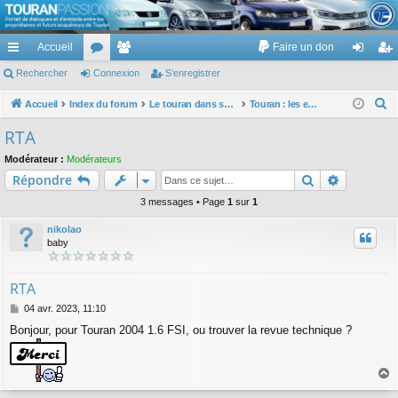
TouranPassion
Accueil
Faire un don
Le forum des propriétaires ou futurs acquéreurs du Volkswagen Touran
cc
Rechercher
or
Connexion
e
S’enregistrer
on
’e
ès
u
m
ne
nr
R
Accueil
Index du forum
Le touran dans ses versions I (V1 V2 V3) et II ...
Touran : les entretiens, les réparations, les remplacements : faire soi même
e
ra
m
br
xi
eg
RTA
c
pi
s
es
on
ist
Modérateur :
Modérateurs
h
Rechercher
Recherch
Répondre
de
re
e
r
3 messages • Page
1
sur
1
r
c
nikolao
h
baby
e
r
RTA
M
04 avr. 2023, 11:10
e
Bonjour, pour Touran 2004 1.6 FSI, ou trouver la revue technique ?
s
s
a
g
a
e