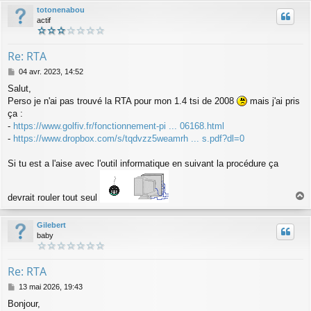
u
totonenabou
t
actif
Re: RTA
M
04 avr. 2023, 14:52
e
Salut,
s
Perso je n'ai pas trouvé la RTA pour mon 1.4 tsi de 2008
mais j'ai pris
s
a
ça :
g
-
https://www.golfiv.fr/fonctionnement-pi ... 06168.html
e
-
https://www.dropbox.com/s/tqdvzz5weamrh ... s.pdf?dl=0
Si tu est a l'aise avec l'outil informatique en suivant la procédure ça
devrait rouler tout seul
a
u
Gilebert
t
baby
Re: RTA
M
13 mai 2026, 19:43
e
Bonjour,
s