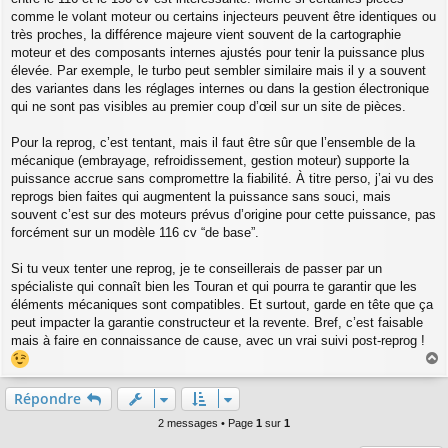
g
comme le volant moteur ou certains injecteurs peuvent être identiques ou
e
très proches, la différence majeure vient souvent de la cartographie
moteur et des composants internes ajustés pour tenir la puissance plus
élevée. Par exemple, le turbo peut sembler similaire mais il y a souvent
des variantes dans les réglages internes ou dans la gestion électronique
qui ne sont pas visibles au premier coup d’œil sur un site de pièces.
Pour la reprog, c’est tentant, mais il faut être sûr que l’ensemble de la
mécanique (embrayage, refroidissement, gestion moteur) supporte la
puissance accrue sans compromettre la fiabilité. À titre perso, j’ai vu des
reprogs bien faites qui augmentent la puissance sans souci, mais
souvent c’est sur des moteurs prévus d’origine pour cette puissance, pas
forcément sur un modèle 116 cv “de base”.
Si tu veux tenter une reprog, je te conseillerais de passer par un
spécialiste qui connaît bien les Touran et qui pourra te garantir que les
éléments mécaniques sont compatibles. Et surtout, garde en tête que ça
peut impacter la garantie constructeur et la revente. Bref, c’est faisable
mais à faire en connaissance de cause, avec un vrai suivi post-reprog !
a
u
Répondre
t
2 messages • Page
1
sur
1