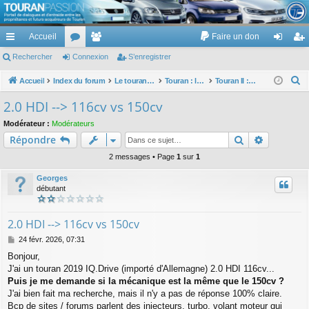
TouranPassion
Accueil
Faire un don
Le forum des propriétaires ou futurs acquéreurs du Volkswagen Touran
cc
Rechercher
or
Connexion
e
S’enregistrer
on
’e
ès
u
m
ne
nr
R
Accueil
Index du forum
Le touran dans ses versions I (V1 V2 V3) et II ...
Touran : les modèles, les prix, les achats, les options, ...
Touran II : modèles, options, prix...
e
ra
m
br
xi
eg
2.0 HDI --> 116cv vs 150cv
c
pi
s
es
on
ist
Modérateur :
Modérateurs
h
Rechercher
Recherch
Répondre
de
re
e
r
2 messages • Page
1
sur
1
r
c
Georges
h
débutant
e
r
2.0 HDI --> 116cv vs 150cv
M
24 févr. 2026, 07:31
e
Bonjour,
s
J'ai un touran 2019 IQ.Drive (importé d'Allemagne) 2.0 HDI 116cv...
s
a
Puis je me demande si la mécanique est la même que le 150cv ?
g
J'ai bien fait ma recherche, mais il n'y a pas de réponse 100% claire.
e
Bcp de sites / forums parlent des injecteurs, turbo, volant moteur qui