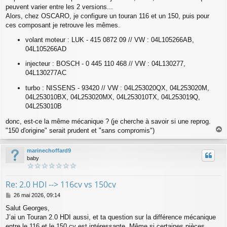
peuvent varier entre les 2 versions...
Alors, chez OSCARO, je configure un touran 116 et un 150, puis pour
ces composant je retrouve les mêmes.
volant moteur : LUK - 415 0872 09 // VW : 04L105266AB,
04L105266AD
injecteur : BOSCH - 0 445 110 468 // VW : 04L130277,
04L130277AC
turbo : NISSENS - 93420 // VW : 04L253020QX, 04L253020M,
04L253010BX, 04L253020MX, 04L253010TX, 04L253019Q,
04L253010B
donc, est-ce la même mécanique ? (je cherche à savoir si une reprog.
"150 d'origine" serait prudent et "sans compromis")
a
u
marinechoffard9
t
baby
Re: 2.0 HDI --> 116cv vs 150cv
M
26 mai 2026, 09:14
e
Salut Georges,
s
J’ai un Touran 2.0 HDI aussi, et ta question sur la différence mécanique
s
a
entre le 116 et le 150 cv est intéressante. Même si certaines pièces