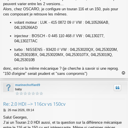
peuvent varier entre les 2 versions...
Alors, chez OSCARO, je configure un touran 116 et un 150, puis pour
ces composant je retrouve les mêmes.
volant moteur : LUK - 415 0872 09 // VW : 04L105266AB,
04L105266AD
injecteur : BOSCH - 0 445 110 468 // VW : 04L130277,
04L130277AC
turbo : NISSENS - 93420 // VW : 04L253020QX, 04L253020M,
04L253010BX, 04L253020MX, 04L253010TX, 04L253019Q,
04L253010B
donc, est-ce la même mécanique ? (je cherche à savoir si une reprog.
"150 d'origine" serait prudent et "sans compromis")
a
u
marinechoffard9
t
baby
Re: 2.0 HDI --> 116cv vs 150cv
M
26 mai 2026, 09:14
e
Salut Georges,
s
J’ai un Touran 2.0 HDI aussi, et ta question sur la différence mécanique
s
a
entre le 116 et le 150 cv est intéressante. Même si certaines pièces