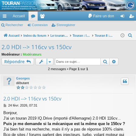
TouranPassion
Accueil
Faire un don
Le forum des propriétaires ou futurs acquéreurs du Volkswagen Touran
cc
Rechercher
or
Connexion
e
S’enregistrer
on
’e
ès
u
m
ne
nr
R
Accueil
Index du forum
Le touran dans ses versions I (V1 V2 V3) et II ...
Touran : les modèles, les prix, les achats, les options, ...
Touran II : modèles, options, prix...
e
ra
m
br
xi
eg
2.0 HDI --> 116cv vs 150cv
c
pi
s
es
on
ist
Modérateur :
Modérateurs
h
Rechercher
Recherch
Répondre
de
re
e
r
2 messages • Page
1
sur
1
r
c
Georges
h
débutant
e
r
2.0 HDI --> 116cv vs 150cv
M
24 févr. 2026, 07:31
e
Bonjour,
s
J'ai un touran 2019 IQ.Drive (importé d'Allemagne) 2.0 HDI 116cv...
s
a
Puis je me demande si la mécanique est la même que le 150cv ?
g
J'ai bien fait ma recherche, mais il n'y a pas de réponse 100% claire.
e
Bcp de sites / forums parlent des injecteurs, turbo, volant moteur qui