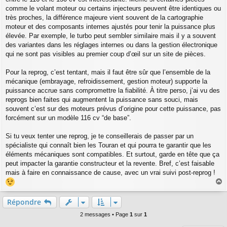
g
comme le volant moteur ou certains injecteurs peuvent être identiques ou
e
très proches, la différence majeure vient souvent de la cartographie
moteur et des composants internes ajustés pour tenir la puissance plus
élevée. Par exemple, le turbo peut sembler similaire mais il y a souvent
des variantes dans les réglages internes ou dans la gestion électronique
qui ne sont pas visibles au premier coup d’œil sur un site de pièces.
Pour la reprog, c’est tentant, mais il faut être sûr que l’ensemble de la
mécanique (embrayage, refroidissement, gestion moteur) supporte la
puissance accrue sans compromettre la fiabilité. À titre perso, j’ai vu des
reprogs bien faites qui augmentent la puissance sans souci, mais
souvent c’est sur des moteurs prévus d’origine pour cette puissance, pas
forcément sur un modèle 116 cv “de base”.
Si tu veux tenter une reprog, je te conseillerais de passer par un
spécialiste qui connaît bien les Touran et qui pourra te garantir que les
éléments mécaniques sont compatibles. Et surtout, garde en tête que ça
peut impacter la garantie constructeur et la revente. Bref, c’est faisable
mais à faire en connaissance de cause, avec un vrai suivi post-reprog !
a
u
Répondre
t
2 messages • Page
1
sur
1