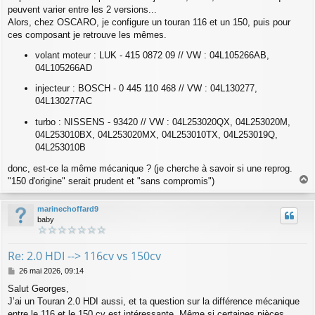
peuvent varier entre les 2 versions...
Alors, chez OSCARO, je configure un touran 116 et un 150, puis pour
ces composant je retrouve les mêmes.
volant moteur : LUK - 415 0872 09 // VW : 04L105266AB,
04L105266AD
injecteur : BOSCH - 0 445 110 468 // VW : 04L130277,
04L130277AC
turbo : NISSENS - 93420 // VW : 04L253020QX, 04L253020M,
04L253010BX, 04L253020MX, 04L253010TX, 04L253019Q,
04L253010B
donc, est-ce la même mécanique ? (je cherche à savoir si une reprog.
"150 d'origine" serait prudent et "sans compromis")
a
u
marinechoffard9
t
baby
Re: 2.0 HDI --> 116cv vs 150cv
M
26 mai 2026, 09:14
e
Salut Georges,
s
J’ai un Touran 2.0 HDI aussi, et ta question sur la différence mécanique
s
a
entre le 116 et le 150 cv est intéressante. Même si certaines pièces