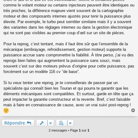
g
comme le volant moteur ou certains injecteurs peuvent être identiques ou
e
très proches, la différence majeure vient souvent de la cartographie
moteur et des composants internes ajustés pour tenir la puissance plus
élevée. Par exemple, le turbo peut sembler similaire mais il y a souvent
des variantes dans les réglages internes ou dans la gestion électronique
qui ne sont pas visibles au premier coup d’œil sur un site de pièces.
Pour la reprog, c’est tentant, mais il faut être sûr que l’ensemble de la
mécanique (embrayage, refroidissement, gestion moteur) supporte la
puissance accrue sans compromettre la fiabilité. À titre perso, j’ai vu des
reprogs bien faites qui augmentent la puissance sans souci, mais
souvent c’est sur des moteurs prévus d’origine pour cette puissance, pas
forcément sur un modèle 116 cv “de base”.
Si tu veux tenter une reprog, je te conseillerais de passer par un
spécialiste qui connaît bien les Touran et qui pourra te garantir que les
éléments mécaniques sont compatibles. Et surtout, garde en tête que ça
peut impacter la garantie constructeur et la revente. Bref, c’est faisable
mais à faire en connaissance de cause, avec un vrai suivi post-reprog !
a
u
Répondre
t
2 messages • Page
1
sur
1