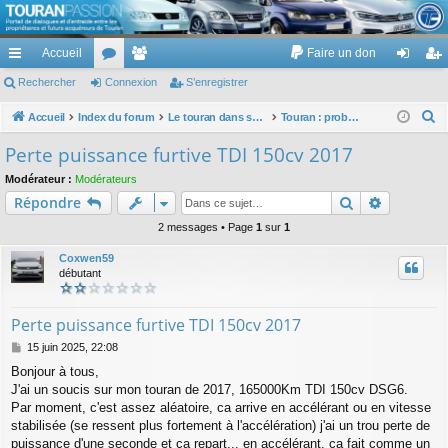
TouranPassion
Accueil
Faire un don
Le forum des propriétaires ou futurs acquéreurs du Volkswagen Touran
cc
Rechercher
or
Connexion
e
S’enregistrer
on
’e
ès
u
m
ne
nr
R
Accueil
Index du forum
Le touran dans ses versions I (V1 V2 V3) et II ...
Touran : problèmes entretien et contrôle technique
e
ra
m
br
xi
eg
Perte puissance furtive TDI 150cv 2017
c
pi
s
es
on
ist
Modérateur :
Modérateurs
h
Rechercher
Recherch
Répondre
de
re
e
r
2 messages • Page
1
sur
1
r
c
Coxwen59
h
débutant
e
r
Perte puissance furtive TDI 150cv 2017
M
15 juin 2025, 22:08
e
Bonjour à tous,
s
J'ai un soucis sur mon touran de 2017, 165000Km TDI 150cv DSG6.
s
a
Par moment, c'est assez aléatoire, ca arrive en accélérant ou en vitesse
g
stabilisée (se ressent plus fortement à l'accélération) j'ai un trou perte de
e
puissance d'une seconde et ca repart... en accélérant, ca fait comme un