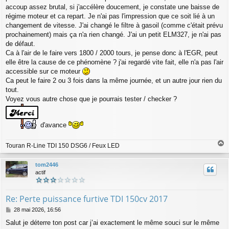
accoup assez brutal, si j'accélère doucement, je constate une baisse de
régime moteur et ca repart. Je n'ai pas l'impression que ce soit lié à un
changement de vitesse. J'ai changé le filtre à gasoil (comme c'était prévu
prochainement) mais ça n'a rien changé. J'ai un petit ELM327, je n'ai pas
de défaut.
Ca à l'air de le faire vers 1800 / 2000 tours, je pense donc à l'EGR, peut
elle être la cause de ce phénomène ? j'ai regardé vite fait, elle n'a pas l'air
accessible sur ce moteur
Ca peut le faire 2 ou 3 fois dans la même journée, et un autre jour rien du
tout.
Voyez vous autre chose que je pourrais tester / checker ?
d'avance
Touran R-Line TDI 150 DSG6 / Feux LED
a
u
tom2446
t
actif
Re: Perte puissance furtive TDI 150cv 2017
M
28 mai 2026, 16:56
e
Salut je déterre ton post car j’ai exactement le même souci sur le même
s