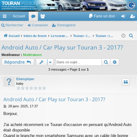
TouranPassion
Accueil
Faire un don
Le forum des propriétaires ou futurs acquéreurs du Volkswagen Touran
cc
Rechercher
or
Connexion
e
S’enregistrer
on
’e
ès
u
m
ne
nr
R
Accueil
Index du forum
Le touran dans ses versions I (V1 V2 V3) et II ...
Touran : les équipements électriques et électroniques
Touran : tableau de bord, commandes et ordinateur de bord : ODB
e
ra
m
br
xi
eg
Android Auto / Car Play sur Touran 3 - 2017?
c
pi
s
es
on
ist
Modérateur :
Modérateurs
h
Rechercher
Recherch
Répondre
de
re
e
r
3 messages • Page
1
sur
1
r
c
Edanglejan
h
baby
e
r
Android Auto / Car Play sur Touran 3 - 2017?
M
28 janv. 2025, 17:37
e
Bonjour,
s
s
a
J'ai acheté récemment ce Touran d'occasion en pensant qu'Android Auto
g
était disponible
e
Quand je branche mon smartphone Samsung avec un cable (de bonne