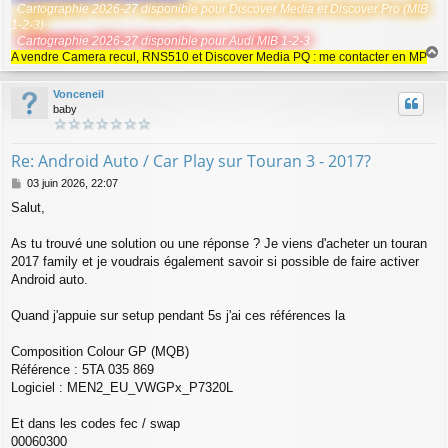
Cartographie 2026-27 disponible pour Discover Media et Discover Pro (MIB
1-2-3)
Cartographie 2026-27 disponible pour Audi MIB 1-2-3
A vendre Camera recul, RNS510 et Discover Media PQ : me contacter en MP
a
u
Vonceneil
t
baby
Re: Android Auto / Car Play sur Touran 3 - 2017?
M
03 juin 2026, 22:07
e
Salut,
s
s
a
As tu trouvé une solution ou une réponse ? Je viens d'acheter un touran
g
2017 family et je voudrais également savoir si possible de faire activer
e
Android auto.
Quand j'appuie sur setup pendant 5s j'ai ces références la
Composition Colour GP (MQB)
Référence : 5TA 035 869
Logiciel : MEN2_EU_VWGPx_P7320L
Et dans les codes fec / swap
00060300