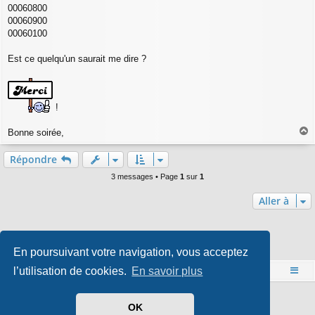
00060800
00060900
00060100
Est ce quelqu'un saurait me dire ?
!
Bonne soirée,
a
u
Répondre
t
3 messages • Page
1
sur
1
Aller à
Qui est en ligne
En poursuivant votre navigation, vous acceptez
Utilisateurs parcourant ce forum :
Amazon [Bot]
et 0 invité
l’utilisation de cookies.
En savoir plus
Accueil
Index du forum
Développé par
phpBB
® Forum Software © phpBB Limited
OK
Style par
Arty
- phpBB 3.3 par MrGaby