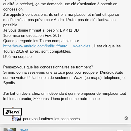
qualité je précise), ça me demande une clé d'activation à obtenir en
concession.
J'ai appelé 2 concessions, ils ont pris ma plaque, et m'ont dit que ce
modèle n'était pas prévu pour Android Auto, pas de clé d'activation
possible.
Je vous donne l'immat si besoin: EV 411 DD
1ere mise en circulation Fév. 2017
Quand je regarde les Touran compatibles sur
https://www.android.com/intl/fr_fr/auto ... y-vehicles
, il est dit que les
Touran 2016 et après, sont compatibles.
D'où ma surprise
Pensez-vous que les concessionnaires se trompent?
Si non, connaissez-vous une astuce pour pour récupérer l'Android Auto
sur ma voiture? J'ai besoin de seulement Waze (ou maps), téléphone, et
Spotify
J'ai fait un devis chez un indépendant qui me proposer de remplacer tout
le bloc autoradio, 800euros. Donc je cherche autre chose
pour vos lumières les passionnés
a
u
Sly83