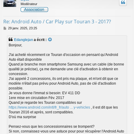
t
Modérateur
Re: Android Auto / Car Play sur Touran 3 - 2017?
M
29 janv. 2025, 23:25
e
s
Edanglejan
a écrit :
s
Bonjour,
a
g
J'ai acheté récemment ce Touran d'occasion en pensant qu'Android
e
Auto était disponible
Quand je branche mon smartphone Samsung avec un cable (de bonne
qualité je précise), ça me demande une clé d'activation à obtenir en
concession.
J'ai appelé 2 concessions, ils ont pris ma plaque, et m'ont dit que ce
modèle n'était pas prévu pour Android Auto, pas de clé d'activation
possible.
Je vous donne l'immat si besoin: EV 411 DD
1ere mise en circulation Fév. 2017
Quand je regarde les Touran compatibles sur
https://www.android.com/intl/fr_fr/auto ... y-vehicles
, il est dit que les
Touran 2016 et après, sont compatibles.
D'où ma surprise
Pensez-vous que les concessionnaires se trompent?
Si non, connaissez-vous une astuce pour pour récupérer l'Android Auto