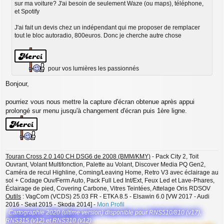
sur ma voiture? J'ai besoin de seulement Waze (ou maps), téléphone,
et Spotify
J'ai fait un devis chez un indépendant qui me proposer de remplacer
tout le bloc autoradio, 800euros. Donc je cherche autre chose
pour vos lumières les passionnés
Bonjour,
pourriez vous nous mettre la capture d'écran obtenue après appui
prolongé sur menu jusqu'à changement d'écran puis 1ère ligne.
Touran Cross 2.0 140 CH DSG6 de 2008 (BMM/KMY)
- Pack City 2, Toit
Ouvrant, Volant Multifonction, Palette au Volant, Discover Media PQ Gen2,
Caméra de recul Highline, Coming/Leaving Home, Retro V3 avec éclairage au
sol + Codage Ouv/Ferm Auto, Pack Full Led Int/Ext, Feux Led et Lave-Phares,
Éclairage de pied, Covering Carbone, Vitres Teintées, Attelage Oris RDSOV
Outils
: VagCom (VCDS) 25.03 FR - ETKA 8.5 - Elsawin 6.0 [VW 2017 - Audi
2016 - Seat 2015 - Skoda 2014] -
Mon Profil
Cartographie 2020 (ultime version) disponible pour RNS510/810 (v17),
RNS315 (v12) et RNS310 (v12)