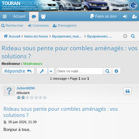
TouranPassion
Accueil
Faire un don
Le forum des propriétaires ou futurs acquéreurs du Volkswagen Touran
cc
Rechercher
or
Connexion
e
S’enregistrer
on
’e
ès
u
m
ne
nr
R
Accueil
Index du forum
Equipement, maison, famille, passion, hobby, détente, ...
Equipements pour la maison et la famille
e
ra
m
br
xi
eg
Rideau sous pente pour combles aménagés : vos
c
pi
s
es
on
ist
solutions ?
h
de
re
e
Modérateur :
Modérateurs
Rechercher
Recherch
Répondre
r
r
c
1 message • Page
1
sur
1
h
JulienM294
e
débutant
r
Rideau sous pente pour combles aménagés : vos
solutions ?
M
05 juin 2026, 21:39
e
Bonjour à tous,
s
s