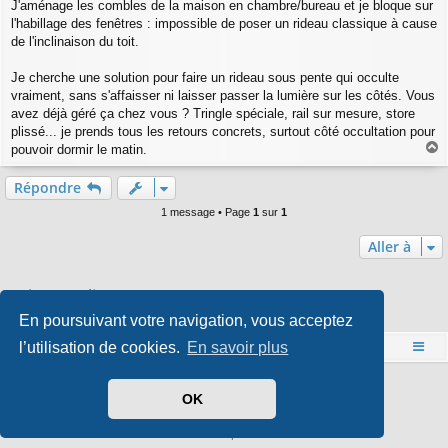
a
J'aménage les combles de la maison en chambre/bureau et je bloque sur
g
l'habillage des fenêtres : impossible de poser un rideau classique à cause
e
de l'inclinaison du toit.
Je cherche une solution pour faire un rideau sous pente qui occulte
vraiment, sans s'affaisser ni laisser passer la lumière sur les côtés. Vous
avez déjà géré ça chez vous ? Tringle spéciale, rail sur mesure, store
plissé... je prends tous les retours concrets, surtout côté occultation pour
pouvoir dormir le matin.
a
u
Répondre
t
1 message • Page
1
sur
1
Aller à
Qui est en ligne
En poursuivant votre navigation, vous acceptez
Utilisateurs parcourant ce forum : Aucun utilisateur enregistré et 0 invité
l’utilisation de cookies.
En savoir plus
Accueil
Index du forum
Développé par
phpBB
® Forum Software © phpBB Limited
OK
Style par
Arty
- phpBB 3.3 par MrGaby
Traduit par
phpBB-fr.com
Confidentialité
|
Conditions