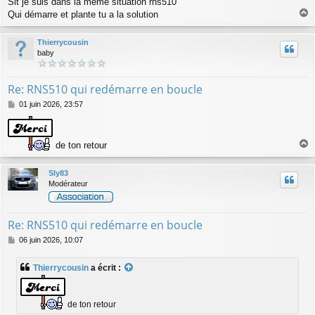
Slt je suis dans la meme situation rns510
Qui démarre et plante tu a la solution
a
u
Thierrycousin
t
baby
Re: RNS510 qui redémarre en boucle
M
01 juin 2026, 23:57
e
s
s
de ton retour
a
a
g
u
e
Sly83
t
Modérateur
Re: RNS510 qui redémarre en boucle
M
06 juin 2026, 10:07
e
s
Thierrycousin
a écrit :
s
a
g
e
de ton retour