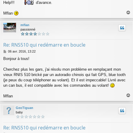
Help!!!
d'avance.
Mflan
a
u
mflan
t
passionné
Re: RNS510 qui redémarre en boucle
M
06 avr. 2016, 13:22
e
Bonjour à tous!
s
s
a
Cherchez plus les gars, j'ai résolu mon problème en remplaçant mon
g
vieux RNIS 510 brické par un autoradio chinois qui fait GPS, blue tooth
e
(je peux du coup téléphoner au volant). Et il est impeccable! Livré avec
un can bus, il est compatible avec les commandes au volant!
Mflan
a
u
GeoTiguan
t
baby
Re: RNS510 qui redémarre en boucle