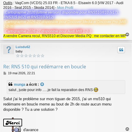
Outils
: VagCom (VCDS) 25.03 FR - ETKA 8.5 - Elsawin 6.0 [VW 2017 - Audi
2016 - Seat 2015 - Skoda 2014] -
Mon Profil
Cartographie 2020 (ultime version) disponible pour RNS510/810 (v17),
RNS315 (v12) et RNS310 (v12)
Cartographie 2026-27 disponible pour Discover Media et Discover Pro (MIB
1-2-3)
Cartographie 2026-27 disponible pour Audi MIB 1-2-3
A vendre Camera recul, RNS510 et Discover Media PQ : me contacter en MP
a
u
Luisdu62
t
baby
Re: RNS 510 qui redémarre en boucle
M
19 mai 2026, 22:21
e
s
munga
a écrit :
s
salut , juste pour info ......je fait la reparation des RNS
a
g
Salut j'ai le problème sur mon tiguan de 2015, j'ai un rns510 qui
e
redémarre en boucle meme au bout de 2h de route aucun menu
disponible ? Tu a une solution ?
d'avance