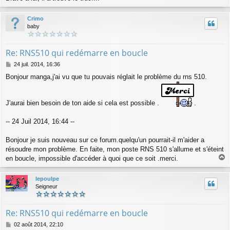
a
u
Crimo
t
baby
Re: RNS510 qui redémarre en boucle
M
24 juil. 2014, 16:36
e
Bonjour manga,j'ai vu que tu pouvais réglait le problème du rns 510.
s
s
a
g
J'aurai bien besoin de ton aide si cela est possible .
.
e
-- 24 Juil 2014, 16:44 --
Bonjour je suis nouveau sur ce forum.quelqu'un pourrait-il m'aider a
résoudre mon problème. En faite, mon poste RNS 510 s'allume et s'éteint
en boucle, impossible d'accéder à quoi que ce soit .merci.
a
u
lepoulpe
t
Seigneur
Re: RNS510 qui redémarre en boucle
M
02 août 2014, 22:10