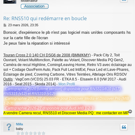
Modérateur
Re: RNS510 qui redémarre en boucle
M
23 mars 2026, 23:35
e
Bonsoir, d'expérience le pb n'est pas logiciel mais un/des composants hs
s
sur la carte fille de l'écran
s
a
Je peux faire la réparation si intéressé
g
e
Touran Cross 2.0 140 CH DSG6 de 2008 (BMM/KMY)
- Pack City 2, Toit
Ouvrant, Volant Multifonction, Palette au Volant, Discover Media PQ Gen2,
Caméra de recul Highline, Coming/Leaving Home, Retro V3 avec éclairage au
sol + Codage Ouv/Ferm Auto, Pack Full Led Int/Ext, Feux Led et Lave-Phares,
Éclairage de pied, Covering Carbone, Vitres Teintées, Attelage Oris RDSOV
Outils
: VagCom (VCDS) 25.03 FR - ETKA 8.5 - Elsawin 6.0 [VW 2017 - Audi
2016 - Seat 2015 - Skoda 2014] -
Mon Profil
Cartographie 2020 (ultime version) disponible pour RNS510/810 (v17),
RNS315 (v12) et RNS310 (v12)
Cartographie 2026-27 disponible pour Discover Media et Discover Pro (MIB
1-2-3)
Cartographie 2026-27 disponible pour Audi MIB 1-2-3
A vendre Camera recul, RNS510 et Discover Media PQ : me contacter en MP
a
u
NMa
t
baby