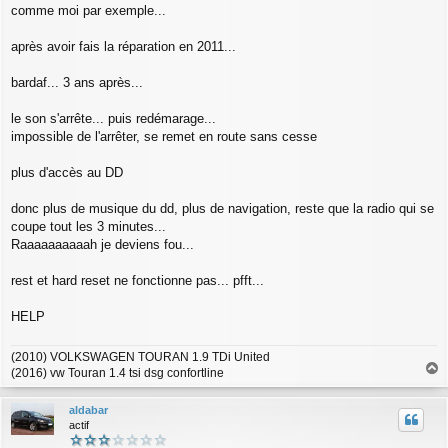
a
comme moi par exemple...
g
e
après avoir fais la réparation en 2011...
bardaf... 3 ans après...
le son s'arrête... puis redémarage...
impossible de l'arrêter, se remet en route sans cesse
plus d'accès au DD
donc plus de musique du dd, plus de navigation, reste que la radio qui se
coupe tout les 3 minutes...
Raaaaaaaaaah je deviens fou...
rest et hard reset ne fonctionne pas... pfft...
HELP
(2010) VOLKSWAGEN TOURAN 1.9 TDi United
(2016) vw Touran 1.4 tsi dsg confortline
a
u
aldabar
t
actif