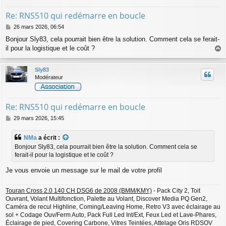
Re: RNS510 qui redémarre en boucle
M
26 mars 2026, 06:54
e
Bonjour Sly83, cela pourrait bien être la solution. Comment cela se ferait-
s
il pour la logistique et le coût ?
s
a
a
g
u
Sly83
e
t
Modérateur
Re: RNS510 qui redémarre en boucle
M
29 mars 2026, 15:45
e
s
NMa
a écrit :
s
Bonjour Sly83, cela pourrait bien être la solution. Comment cela se
a
ferait-il pour la logistique et le coût ?
g
e
Je vous envoie un message sur le mail de votre profil
Touran Cross 2.0 140 CH DSG6 de 2008 (BMM/KMY)
- Pack City 2, Toit
Ouvrant, Volant Multifonction, Palette au Volant, Discover Media PQ Gen2,
Caméra de recul Highline, Coming/Leaving Home, Retro V3 avec éclairage au
sol + Codage Ouv/Ferm Auto, Pack Full Led Int/Ext, Feux Led et Lave-Phares,
Éclairage de pied, Covering Carbone, Vitres Teintées, Attelage Oris RDSOV