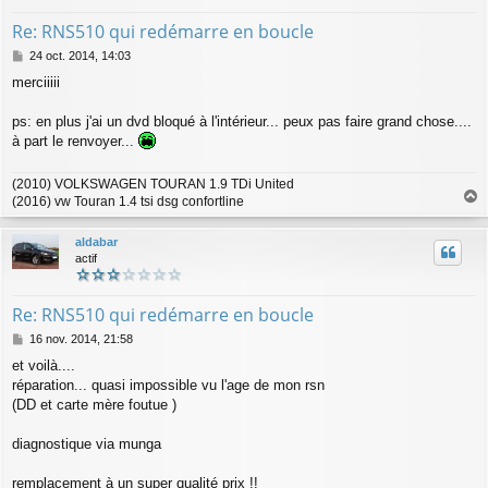
Re: RNS510 qui redémarre en boucle
M
24 oct. 2014, 14:03
e
merciiiii
s
s
a
ps: en plus j'ai un dvd bloqué à l'intérieur... peux pas faire grand chose....
g
à part le renvoyer...
e
(2010) VOLKSWAGEN TOURAN 1.9 TDi United
(2016) vw Touran 1.4 tsi dsg confortline
a
u
aldabar
t
actif
Re: RNS510 qui redémarre en boucle
M
16 nov. 2014, 21:58
e
et voilà....
s
réparation... quasi impossible vu l'age de mon rsn
s
a
(DD et carte mère foutue )
g
e
diagnostique via munga
remplacement à un super qualité prix !!