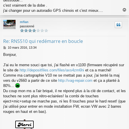
déssoude...
s
a
c'est vraiment de la dobe .
g
j'ai changer pour un autoradio GPS chinois et c'est mieux....
e
a
u
mflan
t
passionné
Re: RNS510 qui redémarre en boucle
M
10 mars 2016, 13:34
e
Bonjour,
s
s
a
J'ai eu le meme souci que toi, j'ai flashé en v1100 (firmware récupéré sur
g
le site de
http://depositfiles.com/files/axs4zm6hi
et ca a marché!
e
Comme ma cartographie V10 ne se mettait pas a jour, j'ai tenté la maj
vers du v2660 a partir de ce site
http://vag-repair.com
et ça a planté à
80%...
Du coup mon rns a l'air briqué, il ne répond plus à la clé de contact, et les
touches ne sont plus rétro-eclairées! la combi de touches
eject+mic+setup ne marche pas, ni les 8 touches pour le hard reset! (que
j'ai utilisé pour entrer en mode installation FW, ecran VW avec 2 barres
rouges en haut et en bas).