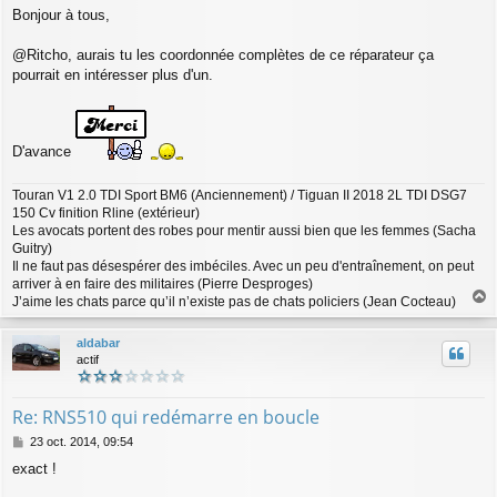
e
Bonjour à tous,
s
s
a
@Ritcho, aurais tu les coordonnée complètes de ce réparateur ça
g
pourrait en intéresser plus d'un.
e
D'avance
Touran V1 2.0 TDI Sport BM6 (Anciennement) / Tiguan II 2018 2L TDI DSG7
150 Cv finition Rline (extérieur)
Les avocats portent des robes pour mentir aussi bien que les femmes (Sacha
Guitry)
Il ne faut pas désespérer des imbéciles. Avec un peu d'entraînement, on peut
arriver à en faire des militaires (Pierre Desproges)
J’aime les chats parce qu’il n’existe pas de chats policiers (Jean Cocteau)
a
u
aldabar
t
actif
Re: RNS510 qui redémarre en boucle
M
23 oct. 2014, 09:54
e
exact !
s
s