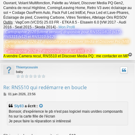
Ouvrant, Volant Multifonction, Palette au Volant, Discover Media PQ Gen2,
Caméra de recul Highline, Coming/Leaving Home, Retro V3 avec éclairage au
sol + Codage Ouv/Ferm Auto, Pack Full Led Int/Ext, Feux Led et Lave-Phares,
Éclairage de pied, Covering Carbone, Vitres Teintées, Attelage Oris RDSOV
Outils
: VagCom (VCDS) 25.03 FR - ETKA 8.5 - Elsawin 6.0 [VW 2017 - Audi
2016 - Seat 2015 - Skoda 2014] -
Mon Profil
Cartographie 2020 (ultime version) disponible pour RNS510/810 (v17),
RNS315 (v12) et RNS310 (v12)
Cartographie 2026-27 disponible pour Discover Media et Discover Pro (MIB
1-2-3)
Cartographie 2026-27 disponible pour Audi MIB 1-2-3
A vendre Camera recul, RNS510 et Discover Media PQ : me contacter en MP
a
u
Thierrycousin
t
baby
Re: RNS510 qui redémarre en boucle
M
01 juin 2026, 23:56
e
s
Sly83
a écrit :
s
Bonsoir, d'expérience le pb n'est pas logiciel mais un/des composants
a
hs sur la carte fille de l'écran
g
Je peux faire la réparation si intéressé
e