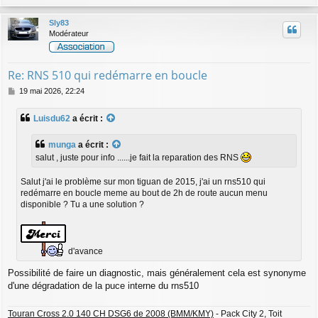
a
u
Sly83
t
Modérateur
Re: RNS 510 qui redémarre en boucle
M
19 mai 2026, 22:24
e
s
Luisdu62
a écrit :
s
a
g
munga
a écrit :
e
salut , juste pour info ......je fait la reparation des RNS
Salut j'ai le problème sur mon tiguan de 2015, j'ai un rns510 qui
redémarre en boucle meme au bout de 2h de route aucun menu
disponible ? Tu a une solution ?
d'avance
Possibilité de faire un diagnostic, mais généralement cela est synonyme
d'une dégradation de la puce interne du rns510
Touran Cross 2.0 140 CH DSG6 de 2008 (BMM/KMY)
- Pack City 2, Toit