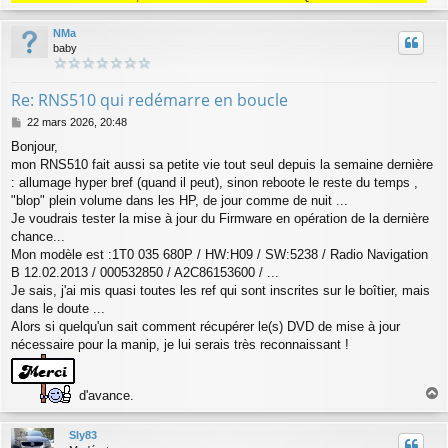
a
u
NMa
t
baby
Re: RNS510 qui redémarre en boucle
M
22 mars 2026, 20:48
e
Bonjour,
s
mon RNS510 fait aussi sa petite vie tout seul depuis la semaine dernière
s
a
: allumage hyper bref (quand il peut), sinon reboote le reste du temps ,
g
"blop" plein volume dans les HP, de jour comme de nuit ...
e
Je voudrais tester la mise à jour du Firmware en opération de la dernière
chance...
Mon modèle est :1T0 035 680P / HW:H09 / SW:5238 / Radio Navigation
B 12.02.2013 / 000532850 / A2C86153600 / ...
Je sais, j'ai mis quasi toutes les ref qui sont inscrites sur le boîtier, mais
dans le doute ...
Alors si quelqu'un sait comment récupérer le(s) DVD de mise à jour
nécessaire pour la manip, je lui serais très reconnaissant !
d'avance.
a
u
Sly83
t