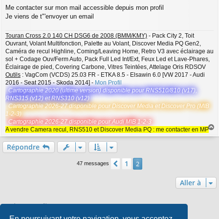
Me contacter sur mon mail accessible depuis mon profil
Je viens de t"'envoyer un email
Touran Cross 2.0 140 CH DSG6 de 2008 (BMM/KMY)
- Pack City 2, Toit
Ouvrant, Volant Multifonction, Palette au Volant, Discover Media PQ Gen2,
Caméra de recul Highline, Coming/Leaving Home, Retro V3 avec éclairage au
sol + Codage Ouv/Ferm Auto, Pack Full Led Int/Ext, Feux Led et Lave-Phares,
Éclairage de pied, Covering Carbone, Vitres Teintées, Attelage Oris RDSOV
Outils
: VagCom (VCDS) 25.03 FR - ETKA 8.5 - Elsawin 6.0 [VW 2017 - Audi
2016 - Seat 2015 - Skoda 2014] -
Mon Profil
Cartographie 2020 (ultime version) disponible pour RNS510/810 (v17),
RNS315 (v12) et RNS310 (v12)
Cartographie 2026-27 disponible pour Discover Media et Discover Pro (MIB
1-2-3)
Cartographie 2026-27 disponible pour Audi MIB 1-2-3
A vendre Camera recul, RNS510 et Discover Media PQ : me contacter en MP
a
u
Répondre
t
1
Précédente
2
47 messages
Aller à
Qui est en ligne
En poursuivant votre navigation, vous acceptez
Utilisateurs parcourant ce forum : Aucun utilisateur enregistré et 0 invité