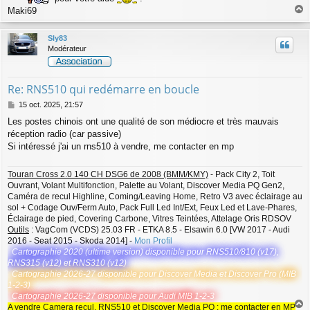
Maki69
a
u
Sly83
t
Modérateur
Re: RNS510 qui redémarre en boucle
M
15 oct. 2025, 21:57
e
Les postes chinois ont une qualité de son médiocre et très mauvais
s
réception radio (car passive)
s
a
Si intéressé j'ai un rns510 à vendre, me contacter en mp
g
e
Touran Cross 2.0 140 CH DSG6 de 2008 (BMM/KMY)
- Pack City 2, Toit
Ouvrant, Volant Multifonction, Palette au Volant, Discover Media PQ Gen2,
Caméra de recul Highline, Coming/Leaving Home, Retro V3 avec éclairage au
sol + Codage Ouv/Ferm Auto, Pack Full Led Int/Ext, Feux Led et Lave-Phares,
Éclairage de pied, Covering Carbone, Vitres Teintées, Attelage Oris RDSOV
Outils
: VagCom (VCDS) 25.03 FR - ETKA 8.5 - Elsawin 6.0 [VW 2017 - Audi
2016 - Seat 2015 - Skoda 2014] -
Mon Profil
Cartographie 2020 (ultime version) disponible pour RNS510/810 (v17),
RNS315 (v12) et RNS310 (v12)
Cartographie 2026-27 disponible pour Discover Media et Discover Pro (MIB
1-2-3)
Cartographie 2026-27 disponible pour Audi MIB 1-2-3
A vendre Camera recul, RNS510 et Discover Media PQ : me contacter en MP