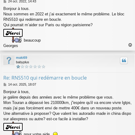
M
24 oct. 2022, 14:43
e
Bonjour à tous.
s
Nous sommes en 2022 et j’ai exactement le même problème. Le bloc
s
a
RNS510 qui redémarre en boucle.
g
Qui pourrait m’aider sur Paris ou région parisienne?
e
beaucoup
Georges
a
u
maki69
t
babyplus
Re: RNS510 qui redémarre en boucle
M
14 oct. 2025, 18:07
e
Bonjour à tous,
s
je galère depuis des années avec le même problème que vous.
s
a
Mon Touran a dépassé les 210000km, j''espère qu'il va encore vivre lgtps,
g
mais j'ai pas forcément envi de mettre 400€ dans un nouveau poste.
e
Une alternative à proposer? Que valent les autoradio made in china dispo
sur aliexpress ou autre? est-ce facile à installer?
pour votre aide
.