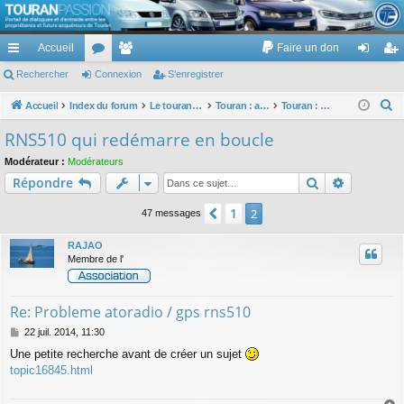
TouranPassion
Accueil
Faire un don
Le forum des propriétaires ou futurs acquéreurs du Volkswagen Touran
cc
Rechercher
or
Connexion
e
S’enregistrer
on
’e
ès
u
m
ne
nr
R
Accueil
Index du forum
Le touran dans ses versions I (V1 V2 V3) et II ...
Touran : autoradios et GPS
Touran : problèmes d'autoradio, de GPS et de DVD
e
ra
m
br
xi
eg
RNS510 qui redémarre en boucle
c
pi
s
es
on
ist
Modérateur :
Modérateurs
h
Rechercher
Recherch
Répondre
de
re
e
r
r
1
Précédente
2
47 messages
c
h
RAJAO
Membre de l'
e
r
Re: Probleme atoradio / gps rns510
M
22 juil. 2014, 11:30
e
Une petite recherche avant de créer un sujet
s
topic16845.html
s
a
g