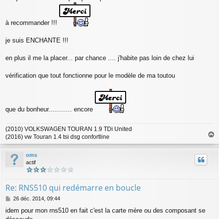
à recommander !!!
je suis ENCHANTE !!!
en plus il me la placer... par chance .... j'habite pas loin de chez lui
vérification que tout fonctionne pour le modèle de ma toutou
que du bonheur............ encore
(2010) VOLKSWAGEN TOURAN 1.9 TDi United
(2016) vw Touran 1.4 tsi dsg confortline
a
u
oms
t
actif
Re: RNS510 qui redémarre en boucle
M
26 déc. 2014, 09:44
e
idem pour mon rns510 en fait c'est la carte mère ou des composant se
s