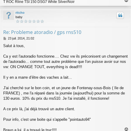
T ROC Rline TSI 150 DSG7 White Silver/Noir
e
a
u
ritcho
t
baby
Re: Probleme atoradio / gps rns510
M
23 juil. 2014, 21:02
e
Salut à tous,
s
s
a
Ca y est l'autoradio fonctionne.... Chez vw ils préconisent un changement
g
de l'autoradio... comme tout autre problème que l'on puisse avoir sur nos
e
vw: ON CHANGE TOUT, everything is dead!!!!
Il y en a marre d’être des vaches a lait...
J'ai cherché sur le bon coin, et un jeune de Fontenay-sous-Bois ( Ile de
FRANCE) , me l'a réparé dans la journée (aujourd'hui) pour la somme de
130 euros. 10% du prix du rns510. Je l'ai installé, il fonctionne!
A ce prix là, j'ai déjà trouvé un autre client.
Pour info, c'est une boite qui s'appelle "pointauto94"
Bravo a lui, il a trouvé le truc!!!!