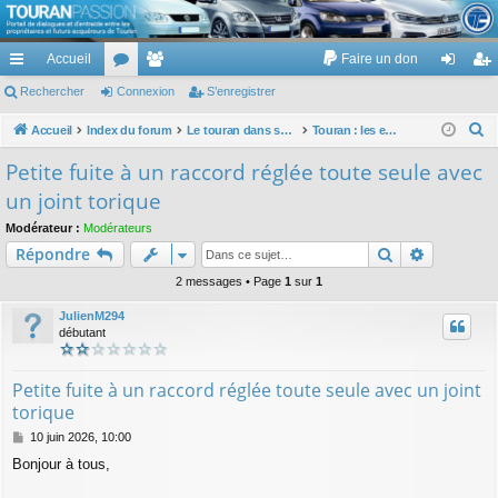
TouranPassion
Accueil
Faire un don
Le forum des propriétaires ou futurs acquéreurs du Volkswagen Touran
cc
Rechercher
or
Connexion
e
S’enregistrer
on
’e
ès
u
m
ne
nr
R
Accueil
Index du forum
Le touran dans ses versions I (V1 V2 V3) et II ...
Touran : les entretiens, les réparations, les remplacements : faire soi même
e
ra
m
br
xi
eg
Petite fuite à un raccord réglée toute seule avec
c
pi
s
es
on
ist
un joint torique
h
de
re
e
Modérateur :
Modérateurs
Rechercher
Recherch
Répondre
r
r
c
2 messages • Page
1
sur
1
h
JulienM294
e
débutant
r
Petite fuite à un raccord réglée toute seule avec un joint
torique
M
10 juin 2026, 10:00
e
Bonjour à tous,
s
s