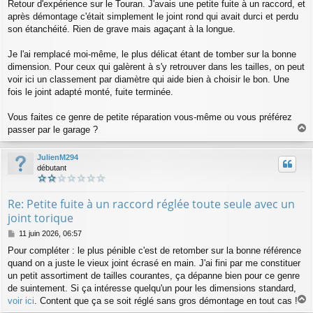
a
Retour d'expérience sur le Touran. J'avais une petite fuite à un raccord, et
g
après démontage c'était simplement le joint rond qui avait durci et perdu
e
son étanchéité. Rien de grave mais agaçant à la longue.
Je l'ai remplacé moi-même, le plus délicat étant de tomber sur la bonne
dimension. Pour ceux qui galèrent à s'y retrouver dans les tailles, on peut
voir ici un classement par diamètre qui aide bien à choisir le bon. Une
fois le joint adapté monté, fuite terminée.
Vous faites ce genre de petite réparation vous-même ou vous préférez
passer par le garage ?
a
u
JulienM294
t
débutant
Re: Petite fuite à un raccord réglée toute seule avec un
joint torique
M
11 juin 2026, 06:57
e
Pour compléter : le plus pénible c'est de retomber sur la bonne référence
s
quand on a juste le vieux joint écrasé en main. J'ai fini par me constituer
s
a
un petit assortiment de tailles courantes, ça dépanne bien pour ce genre
g
de suintement. Si ça intéresse quelqu'un pour les dimensions standard,
e
voir ici
. Content que ça se soit réglé sans gros démontage en tout cas !
a