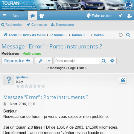
TouranPassion
Accueil
Faire un don
Le forum des propriétaires ou futurs acquéreurs du Volkswagen Touran
cc
Rechercher
or
Connexion
e
S’enregistrer
on
’e
ès
u
m
ne
nr
R
Accueil
Index du forum
Le touran dans ses versions I (V1 V2 V3) et II ...
Touran : les équipements électriques et électroniques
Touran : problèmes touchant les équipements électriques et électroniques
e
ra
m
br
xi
eg
Message "Error" : Porte instruments ?
c
pi
s
es
on
ist
Modérateur :
Modérateurs
h
Rechercher
Recherch
Répondre
de
re
e
r
2 messages • Page
1
sur
1
r
c
gardian
h
baby
e
r
Message "Error" : Porte instruments ?
M
13 oct. 2010, 19:11
e
Bonjour
s
Nouveau sur ce forum, je viens vous exposer mon problème:
s
a
g
J'ai un touran 2.0 litres TDI de 136CV de 2003, 141500 kilomètres.
e
Derniérement, j'ai eu le message "vérifier niveau liquide de