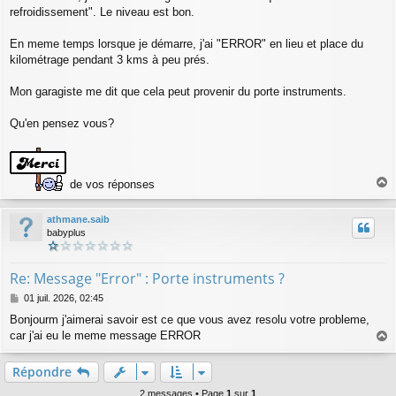
refroidissement". Le niveau est bon.
En meme temps lorsque je démarre, j'ai "ERROR" en lieu et place du
kilométrage pendant 3 kms à peu prés.
Mon garagiste me dit que cela peut provenir du porte instruments.
Qu'en pensez vous?
de vos réponses
a
u
athmane.saib
t
babyplus
Re: Message "Error" : Porte instruments ?
M
01 juil. 2026, 02:45
e
Bonjourm j'aimerai savoir est ce que vous avez resolu votre probleme,
s
car j'ai eu le meme message ERROR
s
a
a
g
u
Répondre
e
t
2 messages • Page
1
sur
1