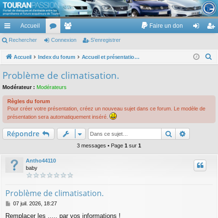
TouranPassion
Accueil
Faire un don
Le forum des propriétaires ou futurs acquéreurs du Volkswagen Touran
cc
Rechercher
or
Connexion
e
S’enregistrer
on
’e
ès
u
m
ne
nr
R
Accueil
Index du forum
Accueil et présentations des membres de TP :)
e
ra
m
br
xi
eg
Problème de climatisation.
c
pi
s
es
on
ist
Modérateur :
Modérateurs
h
de
re
e
Règles du forum
Pour créer votre présentation, créez un nouveau sujet dans ce forum. Le modèle de
r
r
présentation sera automatiquement inséré.
c
Rechercher
Recherch
h
Répondre
e
3 messages • Page
1
sur
1
r
Antho44110
baby
Problème de climatisation.
M
07 juil. 2026, 18:27
e
Remplacer les ..... par vos informations !
s