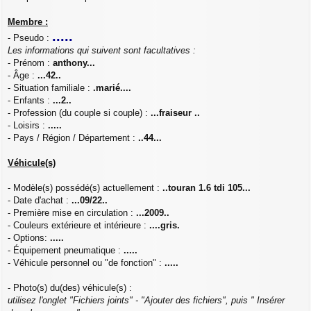
s
a
Membre :
g
.....
- Pseudo :
e
Les informations qui suivent sont facultatives :
- Prénom :
anthony...
- Âge :
...42..
- Situation familiale :
.marié....
- Enfants :
...2..
- Profession (du couple si couple) :
...fraiseur ..
- Loisirs :
.....
- Pays / Région / Département :
..44...
Véhicule(s)
- Modèle(s) possédé(s) actuellement :
..touran 1.6 tdi 105...
- Date d'achat :
...09/22..
- Première mise en circulation :
...2009..
- Couleurs extérieure et intérieure :
....gris.
- Options:
.....
- Équipement pneumatique :
.....
- Véhicule personnel ou "de fonction" :
.....
- Photo(s) du(des) véhicule(s) :
utilisez l'onglet "Fichiers joints" - "Ajouter des fichiers", puis " Insérer