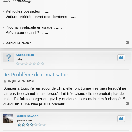
dans le message"
- Véhicules possédés :
.....
- Voiture préférée parmi ces dernières :
.....
- Prochain véhicule envisagé :
.....
- Prévu pour quand ? :
.....
- Véhicule rêvé :
.....
a
u
Antho44110
t
baby
Re: Problème de climatisation.
M
07 juil. 2026, 18:31
e
Bonjour à tous, j'ai un souci de clim, elle fonctionne très bien lorsqu'il ne
s
fait pas trop chaud, mais lorsqu'il fait très chaud elle ne produit plus de
s
a
frais. J'ai fait recharger en gaz il y quelques jours mais rien à changé. Si
g
quelqu'un à une idée je suis preneur.
e
a
u
curtis newton
t
passionné