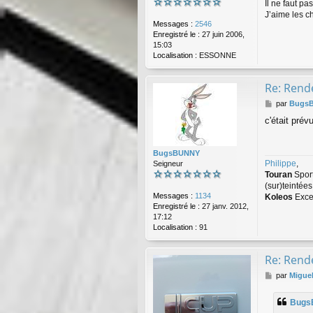
Il ne faut p
J’aime les c
Messages :
2546
Enregistré le :
27 juin 2006,
15:03
Localisation :
ESSONNE
Re: Rende
M
par
Bugs
e
c'était pré
s
s
a
BugsBUNNY
g
Philippe
,
Seigneur
e
Touran
Spor
(sur)teintée
Messages :
1134
Koleos
Exce
Enregistré le :
27 janv. 2012,
17:12
Localisation :
91
Re: Rende
M
par
Migue
e
s
Bugs
s