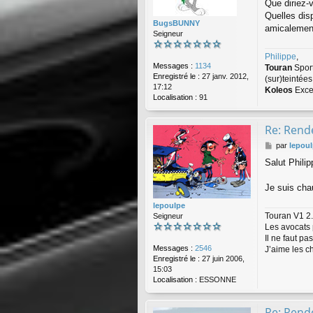
Que diriez-
s
a
Quelles dis
BugsBUNNY
g
amicalemen
Seigneur
e
Philippe
,
Messages :
1134
Touran
Spor
Enregistré le :
27 janv. 2012,
(sur)teintée
17:12
Koleos
Exce
Localisation :
91
Re: Rende
M
par
lepou
e
Salut Philip
s
s
a
Je suis ch
g
lepoulpe
e
Touran V1 2.
Seigneur
Les avocats 
Il ne faut p
Messages :
2546
J’aime les c
Enregistré le :
27 juin 2006,
15:03
Localisation :
ESSONNE
Re: Rende