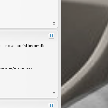
H
a
u
t
st en phase de révision complète.
eilleuse, Vitres teintées.
H
a
u
t