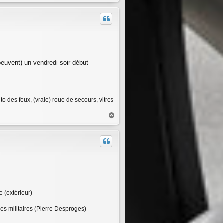
a
u
t
/peuvent) un vendredi soir début
 des feux, (vraie) roue de secours, vitres
H
a
u
t
 (extérieur)
des militaires (Pierre Desproges)