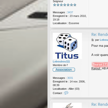
Seigneur
Messages :
3437
Enregistré le :
23 mars 2010,
19:18
Localisation :
Essonne
Re: Rende
M
par
Lebou
e
Pour ma par
s
s
a
A voir quan
g
e
Leboubou111
Touran 1T1
Membre de l'
Rajout :
AB Av
Messages :
3031
Enregistré le :
14 nov. 2006,
08:39
Localisation :
Allier (03)
C
Contact :
o
n
t
Re: Rende
a