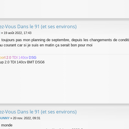
z-Vous Dans le 91 (et ses environs)
l
»
19 août 2022, 17:43
'ai toujours pas mon planning de septembre, depuis les changements de conditi
u courant car si je suis en matin ça serait bon pour moi
p
o
r
t
2
.
0
T
D
I
1
4
0
c
v
D
S
G
up 2.0 TDI 140cv BMT DSG6
z-Vous Dans le 91 (et ses environs)
BUNNY
»
20 nov. 2022, 09:31
le monde