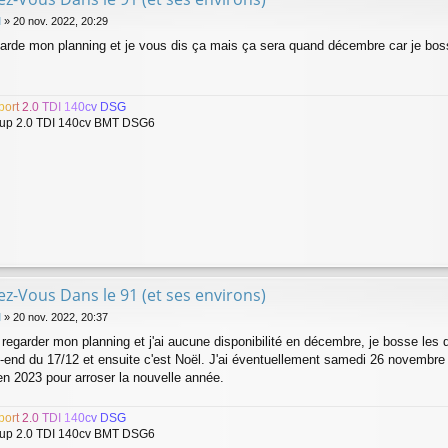
l
»
20 nov. 2022, 20:29
egarde mon planning et je vous dis ça mais ça sera quand décembre car je bo
p
o
r
t
2
.
0
T
D
I
1
4
0
c
v
D
S
G
up 2.0 TDI 140cv BMT DSG6
z-Vous Dans le 91 (et ses environs)
l
»
20 nov. 2022, 20:37
 regarder mon planning et j'ai aucune disponibilité en décembre, je bosse les
k-end du 17/12 et ensuite c'est Noël. J'ai éventuellement samedi 26 novembre 
en 2023 pour arroser la nouvelle année.
p
o
r
t
2
.
0
T
D
I
1
4
0
c
v
D
S
G
up 2.0 TDI 140cv BMT DSG6