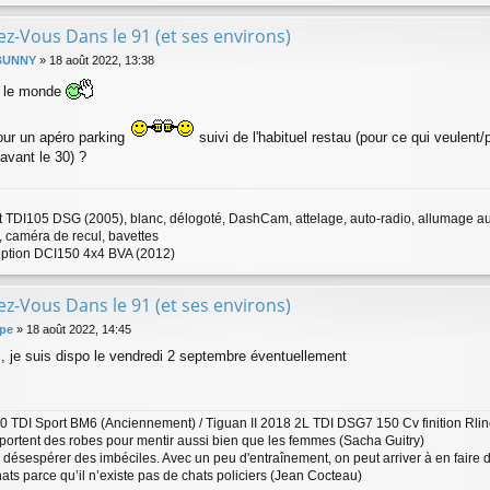
z-Vous Dans le 91 (et ses environs)
BUNNY
»
18 août 2022, 13:38
t le monde
our un apéro parking
suivi de l'habituel restau (pour ce qui veulent
avant le 30) ?
t TDI105 DSG (2005), blanc, délogoté, DashCam, attelage, auto-radio, allumage auto
s, caméra de recul, bavettes
ption DCI150 4x4 BVA (2012)
z-Vous Dans le 91 (et ses environs)
lpe
»
18 août 2022, 14:45
s, je suis dispo le vendredi 2 septembre éventuellement
0 TDI Sport BM6 (Anciennement) / Tiguan II 2018 2L TDI DSG7 150 Cv finition Rline
portent des robes pour mentir aussi bien que les femmes (Sacha Guitry)
as désespérer des imbéciles. Avec un peu d'entraînement, on peut arriver à en faire 
hats parce qu’il n’existe pas de chats policiers (Jean Cocteau)