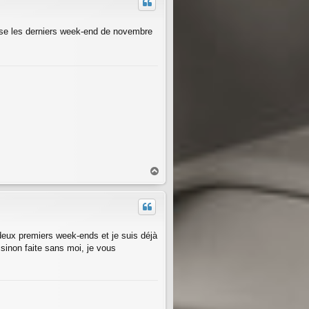
t
sse les derniers week-end de novembre
H
a
u
t
 deux premiers week-ends et je suis déjà
sinon faite sans moi, je vous