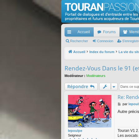
TouranPassion
Le forum des propriétaires ou futurs acquéreurs d
Accueil
Forums
Memb
cc
Rechercher
Connexion
S’enregistr
ès
Accueil
Index du forum
La vie du sit
ra
Rendez-Vous Dans le 91 (et
pi
Modérateur :
Modérateurs
de
Répondre
Re: Rende
M
par
lepou
e
Autre précis
s
s
a
g
Touran V1 2.
lepoulpe
e
Les avocats 
Seigneur