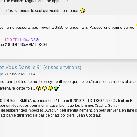
eu de chance, Miguel fera une apparition ..
 tout, c'est surement le seul qui viendra en Touran
ppe, je ne passerai pas, réveil à 3h30 le lendemain. Passez une bonne soirée
p
o
r
t
2
.
0
T
D
I
1
4
0
c
v
D
S
G
up 2.0 TDI 140cv BMT DSG6
z-Vous Dans le 91 (et ses environs)
lpe
»
07 mai 2022, 11:04
is, une petites soirée bien sympathique que celle d'hier soir - à renouveller a
rtenaire cette fois..
0 TDI Sport BM6 (Anciennement) / Tiguan II 2018 2L TDI DSG7 150 Cv finition Rline
portent des robes pour mentir aussi bien que les femmes (Sacha Guitry)
as désespérer des imbéciles. Avec un peu d'entraînement, on peut arriver à en faire 
hats parce qu’il n’existe pas de chats policiers (Jean Cocteau)