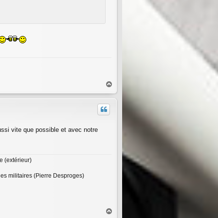
H
a
u
t
ussi vite que possible et avec notre
 (extérieur)
des militaires (Pierre Desproges)
H