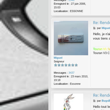
Messages :
2546
Enregistré le :
27 juin 2006,
15:03
Localisation :
ESSONNE
Re: Rende
M
par
Migue
e
Hello, je n
s
vous tiens a
s
a
g
T
o
u
r
a
n
V
1
S
e
Touran V3 C
Miguel
Seigneur
Messages :
3437
Enregistré le :
23 mars 2010,
19:18
Localisation :
Essonne
Re: Rende
M
par
Bugs
e
Hello tout 
s