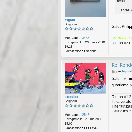
avec un p
a
g
... après
e
Miguel
Seigneur
Salut Phili
Messages :
3437
T
o
u
r
a
n
V
1
S
Enregistré le :
23 mars 2010,
Touran V3 C
19:18
Localisation :
Essonne
Re: Rende
M
par
lepou
e
Salut les am
s
s
quatrième pa
a
g
Touran V1 2.
lepoulpe
e
Seigneur
Les avocats 
Il ne faut p
J’aime les c
Messages :
2546
Enregistré le :
27 juin 2006,
15:03
Localisation :
ESSONNE