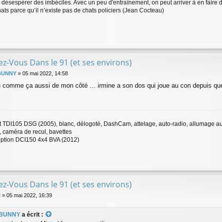
as désespérer des imbéciles. Avec un peu d'entraînement, on peut arriver à en faire 
hats parce qu’il n’existe pas de chats policiers (Jean Cocteau)
z-Vous Dans le 91 (et ses environs)
BUNNY
»
05 mai 2022, 14:58
vu comme ça aussi de mon côté ... irmine a son dos qui joue au con depuis 
t TDI105 DSG (2005), blanc, délogoté, DashCam, attelage, auto-radio, allumage auto
s, caméra de recul, bavettes
ption DCI150 4x4 BVA (2012)
z-Vous Dans le 91 (et ses environs)
l
»
05 mai 2022, 16:39
BUNNY
a écrit :