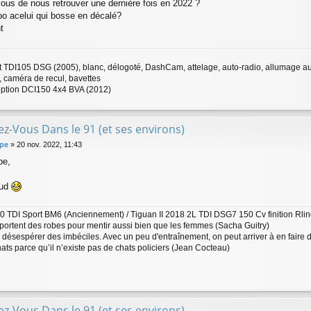
vous de nous retrouver une dernière fois en 2022 ?
po acelui qui bosse en décalé?
t
t TDI105 DSG (2005), blanc, délogoté, DashCam, attelage, auto-radio, allumage auto
s, caméra de recul, bavettes
ption DCI150 4x4 BVA (2012)
z-Vous Dans le 91 (et ses environs)
lpe
»
20 nov. 2022, 11:43
pe,
aud
0 TDI Sport BM6 (Anciennement) / Tiguan II 2018 2L TDI DSG7 150 Cv finition Rline
portent des robes pour mentir aussi bien que les femmes (Sacha Guitry)
as désespérer des imbéciles. Avec un peu d'entraînement, on peut arriver à en faire 
hats parce qu’il n’existe pas de chats policiers (Jean Cocteau)
z-Vous Dans le 91 (et ses environs)