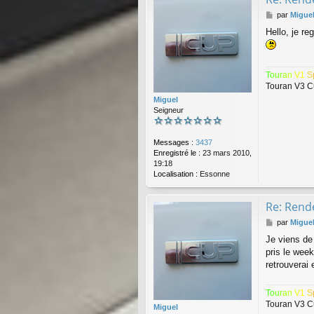
M
par
Migue
e
Hello, je r
s
s
a
g
T
o
u
r
a
n
V
1
S
e
Touran V3 C
Miguel
Seigneur
Messages :
3437
Enregistré le :
23 mars 2010,
19:18
Localisation :
Essonne
Re: Rende
M
par
Migue
e
Je viens de
s
pris le wee
s
a
retrouverai 
g
e
T
o
u
r
a
n
V
1
S
Touran V3 C
Miguel