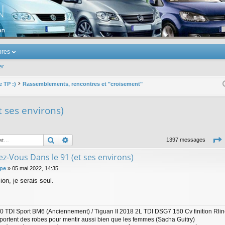
u Volkswagen Touran
res
er
e TP :)
Rassemblements, rencontres et "croisement"
 ses environs)
Rechercher
Recherche avancée
1397 messages
z-Vous Dans le 91 (et ses environs)
lpe
»
05 mai 2022, 14:35
ion, je serais seul.
0 TDI Sport BM6 (Anciennement) / Tiguan II 2018 2L TDI DSG7 150 Cv finition Rline
portent des robes pour mentir aussi bien que les femmes (Sacha Guitry)