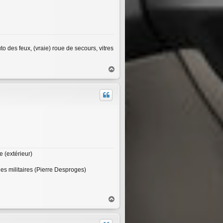
 des feux, (vraie) roue de secours, vitres
H
a
u
t
 (extérieur)
des militaires (Pierre Desproges)
H
a
u