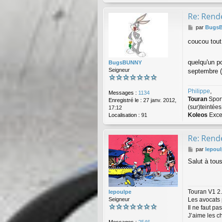
Re: Rende
M
par
Bugs
e
coucou tou
s
s
a
quelqu'un p
BugsBUNNY
g
Seigneur
septembre (
e
Philippe
,
Messages :
1134
Touran
Spor
Enregistré le :
27 janv. 2012,
(sur)teintée
17:12
Koleos
Exce
Localisation :
91
Re: Rende
M
par
lepou
e
Salut à tou
s
s
a
g
Touran V1 2.
lepoulpe
e
Les avocats 
Seigneur
Il ne faut p
J’aime les c