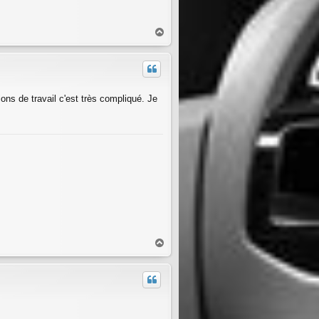
H
a
u
t
ons de travail c'est très compliqué. Je
H
a
u
t