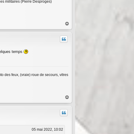
des militaires (Pierre Desproges)
H
a
u
t
quelques temps
 des feux, (vraie) roue de secours, vitres
H
a
u
t
05 mai 2022, 10:02