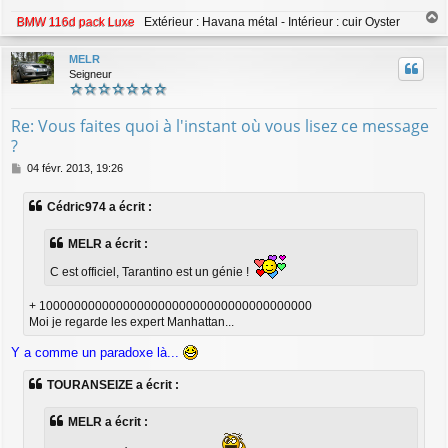
BMW 116d pack Luxe
Extérieur : Havana métal - Intérieur : cuir Oyster
a
u
MELR
t
Seigneur
Re: Vous faites quoi à l'instant où vous lisez ce message
?
M
04 févr. 2013, 19:26
e
s
Cédric974 a écrit :
s
a
g
MELR a écrit :
e
C est officiel, Tarantino est un génie !
+ 100000000000000000000000000000000000000
Moi je regarde les expert Manhattan...
Y a comme un paradoxe là...
TOURANSEIZE a écrit :
MELR a écrit :