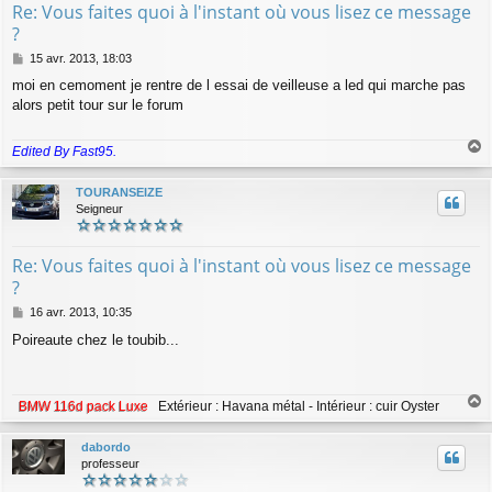
Re: Vous faites quoi à l'instant où vous lisez ce message
?
M
15 avr. 2013, 18:03
e
moi en cemoment je rentre de l essai de veilleuse a led qui marche pas
s
alors petit tour sur le forum
s
a
g
Edited By Fast95.
e
a
u
TOURANSEIZE
t
Seigneur
Re: Vous faites quoi à l'instant où vous lisez ce message
?
M
16 avr. 2013, 10:35
e
Poireaute chez le toubib...
s
s
a
g
BMW 116d pack Luxe
Extérieur : Havana métal - Intérieur : cuir Oyster
e
a
u
dabordo
t
professeur