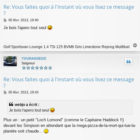
Re: Vous faites quoi à l'instant où vous lisez ce message
?
M
05 févr. 2013, 19:40
e
Je bois l'apero tout seul
s
s
a
g
Golf Sportsvan Lounge 1.4 TSi 125 BVM6 Gris Limestone Reprog Multifuel
e
a
u
TOURANSEIZE
t
Seigneur
Re: Vous faites quoi à l'instant où vous lisez ce message
?
M
05 févr. 2013, 19:43
e
s
webjo a écrit :
s
Je bois l'apero tout seul
a
g
Plus un : un petit "Loch Lomond" (comme le Capitaine Haddock !!)
e
devant les Simpson en attendant que la mega-pizza-de-la-mort-qui-tue-la-
planète soit chaude...