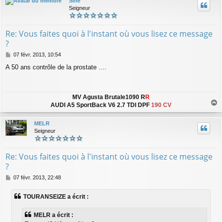
Sine
t
Seigneur
Re: Vous faites quoi à l'instant où vous lisez ce message
?
M
07 févr. 2013, 10:54
e
A 50 ans contrôle de la prostate ....
s
s
a
g
MV Agusta Brutale1090 R
R
e
AUDI A5 SportBack V6 2.7 TDI DPF
190 CV
a
u
MELR
t
Seigneur
Re: Vous faites quoi à l'instant où vous lisez ce message
?
M
07 févr. 2013, 22:48
e
s
TOURANSEIZE a écrit :
s
a
g
MELR a écrit :
e