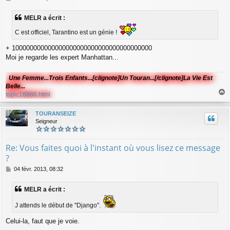
e
s
MELR a écrit :
s
a
C est officiel, Tarantino est un génie !
g
e
+ 100000000000000000000000000000000000000
Moi je regarde les expert Manhattan...
Une Femme...Trois Enfants...[clignote]Un Touran...[/clignote]La Vie Est
Belle...
topic18886.html
a
u
TOURANSEIZE
t
Seigneur
Re: Vous faites quoi à l'instant où vous lisez ce message
?
M
04 févr. 2013, 08:32
e
s
MELR a écrit :
s
a
J attends le début de "Django".
g
e
Celui-la, faut que je voie.