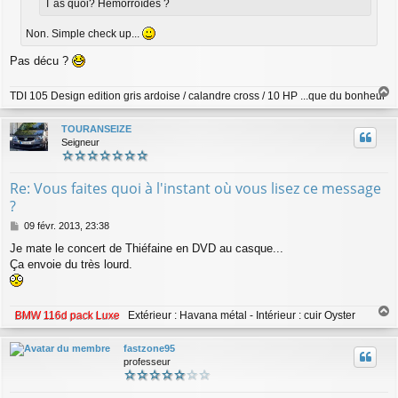
T as quoi? Hémorroïdes ?
Non. Simple check up...
Pas décu ?
TDI 105 Design edition gris ardoise / calandre cross / 10 HP ...que du bonheur
a
u
TOURANSEIZE
t
Seigneur
Re: Vous faites quoi à l'instant où vous lisez ce message
?
M
09 févr. 2013, 23:38
e
Je mate le concert de Thiéfaine en DVD au casque...
s
Ça envoie du très lourd.
s
a
g
e
BMW 116d pack Luxe
Extérieur : Havana métal - Intérieur : cuir Oyster
a
u
fastzone95
t
professeur