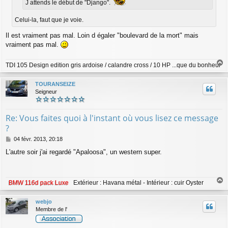
J attends le début de "Django".
Celui-la, faut que je voie.
Il est vraiment pas mal. Loin d égaler "boulevard de la mort" mais
vraiment pas mal.
TDI 105 Design edition gris ardoise / calandre cross / 10 HP ...que du bonheur
a
u
TOURANSEIZE
t
Seigneur
Re: Vous faites quoi à l'instant où vous lisez ce message
?
M
04 févr. 2013, 20:18
e
L'autre soir j'ai regardé "Apaloosa", un western super.
s
s
a
g
BMW 116d pack Luxe
Extérieur : Havana métal - Intérieur : cuir Oyster
e
a
u
webjo
t
Membre de l'