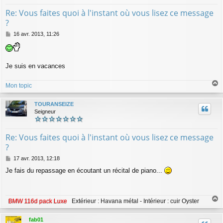
Re: Vous faites quoi à l'instant où vous lisez ce message
?
M
16 avr. 2013, 11:26
e
s
s
a
Je suis en vacances
g
e
Mon topic
a
u
TOURANSEIZE
t
Seigneur
Re: Vous faites quoi à l'instant où vous lisez ce message
?
M
17 avr. 2013, 12:18
e
Je fais du repassage en écoutant un récital de piano...
s
s
a
g
BMW 116d pack Luxe
Extérieur : Havana métal - Intérieur : cuir Oyster
e
a
u
fab01
t