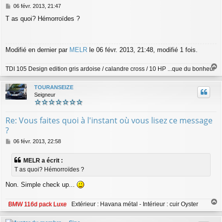
M
06 févr. 2013, 21:47
e
T as quoi? Hémorroïdes ?
s
s
a
g
Modifié en dernier par
MELR
le 06 févr. 2013, 21:48, modifié 1 fois.
e
TDI 105 Design edition gris ardoise / calandre cross / 10 HP ...que du bonheur
a
u
TOURANSEIZE
t
Seigneur
Re: Vous faites quoi à l'instant où vous lisez ce message
?
M
06 févr. 2013, 22:58
e
s
MELR a écrit :
s
T as quoi? Hémorroïdes ?
a
g
Non. Simple check up...
e
BMW 116d pack Luxe
Extérieur : Havana métal - Intérieur : cuir Oyster
a
u