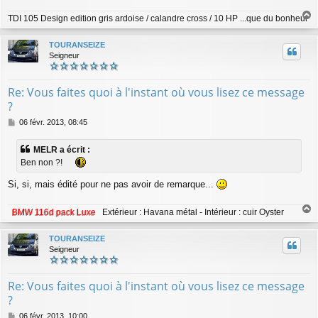
g
TDI 105 Design edition gris ardoise / calandre cross / 10 HP ...que du bonheur
e
a
u
TOURANSEIZE
t
Seigneur
Re: Vous faites quoi à l'instant où vous lisez ce message
?
M
06 févr. 2013, 08:45
e
s
MELR a écrit :
s
Ben non ?!
a
g
Si, si, mais édité pour ne pas avoir de remarque...
e
BMW 116d pack Luxe
Extérieur : Havana métal - Intérieur : cuir Oyster
a
u
TOURANSEIZE
t
Seigneur
Re: Vous faites quoi à l'instant où vous lisez ce message
?
M
06 févr. 2013, 10:00