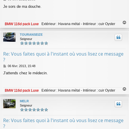
e
Je sors de ma douche.
s
s
a
g
BMW 116d pack Luxe
Extérieur : Havana métal - Intérieur : cuir Oyster
e
a
u
TOURANSEIZE
t
Seigneur
Re: Vous faites quoi à l'instant où vous lisez ce message
?
M
06 févr. 2013, 15:48
e
J'attends chez le médecin.
s
s
a
g
BMW 116d pack Luxe
Extérieur : Havana métal - Intérieur : cuir Oyster
e
a
u
MELR
t
Seigneur
Re: Vous faites quoi à l'instant où vous lisez ce message
?