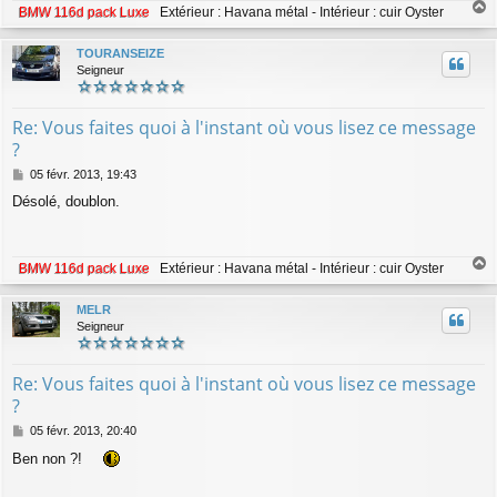
BMW 116d pack Luxe
Extérieur : Havana métal - Intérieur : cuir Oyster
a
u
TOURANSEIZE
t
Seigneur
Re: Vous faites quoi à l'instant où vous lisez ce message
?
M
05 févr. 2013, 19:43
e
Désolé, doublon.
s
s
a
g
BMW 116d pack Luxe
Extérieur : Havana métal - Intérieur : cuir Oyster
e
a
u
MELR
t
Seigneur
Re: Vous faites quoi à l'instant où vous lisez ce message
?
M
05 févr. 2013, 20:40
e
Ben non ?!
s
s
a