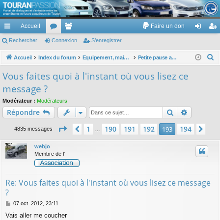
TouranPassion
Accueil
Faire un don
Le forum des propriétaires ou futurs acquéreurs du Volkswagen Touran
cc
Rechercher
or
Connexion
e
S’enregistrer
on
’e
ès
u
m
ne
nr
R
Accueil
Index du forum
Equipement, maison, famille, passion, hobby, détente, ...
Petite pause au café d'à côté
e
ra
m
br
xi
eg
Vous faites quoi à l'instant où vous lisez ce
c
pi
s
es
on
ist
message ?
h
de
re
e
Modérateur :
Modérateurs
Rechercher
Recherch
Répondre
r
r
c
Page
193
sur
194
1
190
191
192
194
Précédente
193
Sui
4835 messages
…
h
e
webjo
Membre de l'
r
Re: Vous faites quoi à l'instant où vous lisez ce message
?
M
07 oct. 2012, 23:11
e
Vais aller me coucher
s