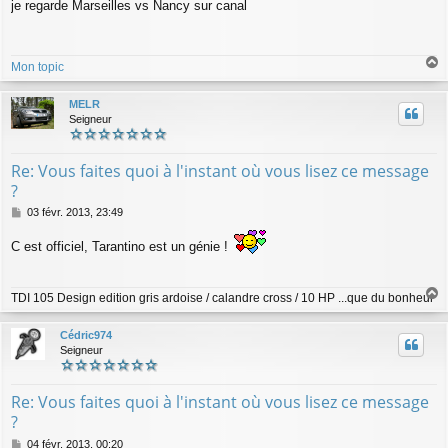
je regarde Marseilles vs Nancy sur canal
s
s
a
g
Mon topic
e
a
u
MELR
t
Seigneur
Re: Vous faites quoi à l'instant où vous lisez ce message
?
M
03 févr. 2013, 23:49
e
s
C est officiel, Tarantino est un génie !
s
a
g
TDI 105 Design edition gris ardoise / calandre cross / 10 HP ...que du bonheur
e
a
u
Cédric974
t
Seigneur
Re: Vous faites quoi à l'instant où vous lisez ce message
?
M
04 févr. 2013, 00:20