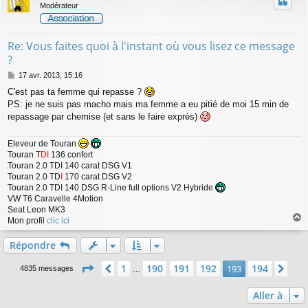
Modérateur
Re: Vous faites quoi à l'instant où vous lisez ce message
?
M
17 avr. 2013, 15:16
e
C'est pas ta femme qui repasse ?
s
PS: je ne suis pas macho mais ma femme a eu pitié de moi 15 min de
s
a
repassage par chemise (et sans le faire exprès)
g
e
Eleveur de Touran
Touran T
DI
136 confort
Touran 2.0 TDI 140 carat DSG V1
Touran 2.0 TD
I
170 carat DSG V2
Touran 2.0 TDI 140 DSG R-Line full options V2 Hybride
VW T6 Caravelle 4Motion
Seat Leon MK3
Mon profil
clic ici
a
u
Répondre
t
Page
193
sur
194
1
190
191
192
194
Précédente
193
Sui
4835 messages
…
Aller à