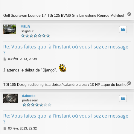
s
a
g
Golf Sportsvan Lounge 1.4 TSi 125 BVM6 Gris Limestone Reprog Multifuel
e
a
u
MELR
t
Seigneur
Re: Vous faites quoi à l'instant où vous lisez ce message
?
M
03 févr. 2013, 20:39
e
s
J attends le début de "Django".
s
a
g
TDI 105 Design edition gris ardoise / calandre cross / 10 HP ...que du bonheur
e
a
u
dabordo
t
professeur
Re: Vous faites quoi à l'instant où vous lisez ce message
?
M
03 févr. 2013, 22:32
e