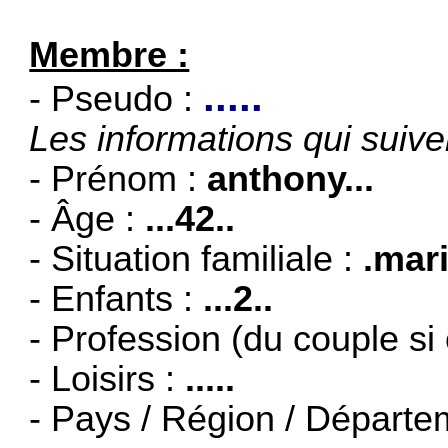
Membre :
.....
- Pseudo :
Les informations qui suiven
- Prénom :
anthony...
- Âge :
...42..
- Situation familiale :
.mari
- Enfants :
...2..
- Profession (du couple si
- Loisirs :
.....
- Pays / Région / Départe